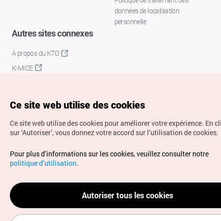
données de localisation
personnelle
Autres sites connexes
À propos du KTO
K-MICE
Ce site web utilise des cookies
Ce site web utilise des cookies pour améliorer votre expérience.
En c
sur ‘Autoriser’, vous donnez votre accord sur l’utilisation de cookies.
Droits d’auteur (c) Office National du Tourisme en Corée.
Pour plus d’informations sur les cookies, veuillez consulter notre
Tous droits réservés.
politique d’utilisation
.
Pour les rapports d'erreurs et demandes de renseignements,
adressez vos demandes à
info.ontc@gmail.com
Autoriser tous les cookies