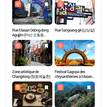
Rue Masan Odong-dong
Rue Sangsang-gil (상상길)
Rue M
Agujjim (마산 오동동
Aguj
아구찜거리)
아구찜
Zone artistique de
Festival Gagopa des
Zone a
Changdong (창동예술촌)
chrysanthèmes à Masan
Chan
(마산 가고파국화축제)