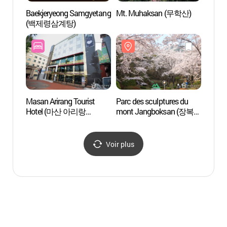
Baekjeryeong Samgyetang
Mt. Muhaksan (무학산)
Parc d
(백제령삼계탕)
mont
조각공
Masan Arirang Tourist
Parc des sculptures du
Centre
Hotel (마산 아리랑
mont Jangboksan (장복산
d'Exp
관광호텔)
조각공원)
(CE
Voir plus