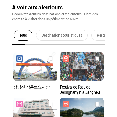
A voir aux alentours
Découvrez d'autres destinations aux alentours ! Liste des
endroits à visiter dans un périmétre de 50km.
Tous
Destinations touristiques
Restaurants
정남진 장흥토요시장
Festival de l’eau de
Rivièr
Jeongnamjin à Jangheung
(탐진
(정남진장흥물축제)