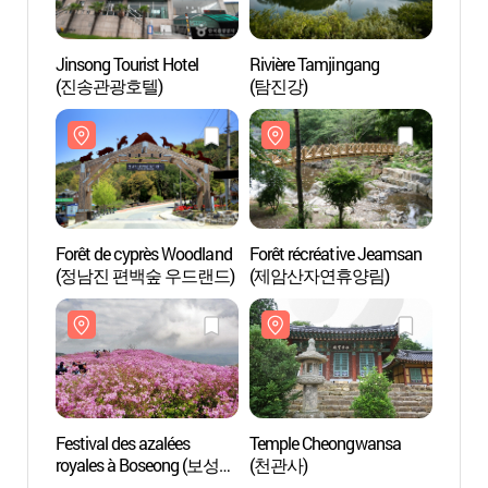
Jinsong Tourist Hotel
Rivière Tamjingang
Forêt 
(진송관광호텔)
(탐진강)
(제암
Forêt de cyprès Woodland
Forêt récréative Jeamsan
Gangj
(정남진 편백숲 우드랜드)
(제암산자연휴양림)
나이트
Festival des azalées
Temple Cheongwansa
Forêt 
royales à Boseong (보성
(천관사)
Cheo
일림산 철쭉제 2019)
천관