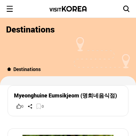
Destinations
Destinations
Myeonghuine Eumsikjeom (명희네음식점)
0
0