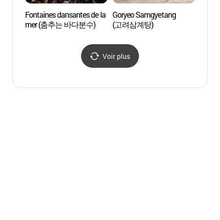
Fontaines dansantes de la
Goryeo Samgyetang
Centre 
mer (춤추는 바다분수)
(고려삼계탕)
de Mo
(목포
Voir plus