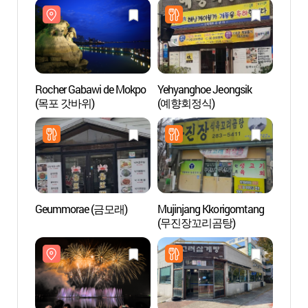
Rocher Gabawi de Mokpo
Yehyanghoe Jeongsik
Musée 
(목포 갓바위)
(예향회정식)
de Mo
(목포
Geummorae (금모래)
Mujinjang Kkorigomtang
Musée
(무진장꼬리곰탕)
de Mo
(국립