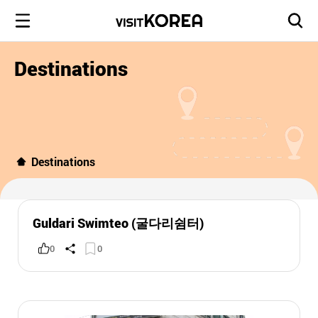
Destinations
Destinations
Guldari Swimteo (굴다리쉼터)
0
0