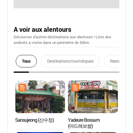
A voir aux alentours
Découvrez d'autres destinations aux alentours ! Liste des
endroits à visiter dans un périmétre de 50km.
Tous
Destinations touristiques
Restaurants
Sansujeong (산수정)
Yadeure Bossam
Roche
(야드레보쌈)
(목포