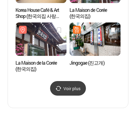
Korea House Café & Art
La Maison de Corée
Myeon
Shop (한국의집 사랑
(한국의집)
(명보
카페앤아트샵)
La Maison de la Corée
Jingogae (진고개)
Théâtr
(한국의집)
Namsa
(서울
Voir plus