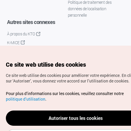
Politique de traitement des
données de localisation
personnelle
Autres sites connexes
À propos du KTO
K-MICE
Ce site web utilise des cookies
Ce site web utilise des cookies pour améliorer votre expérience.
En c
sur ‘Autoriser’, vous donnez votre accord sur l’utilisation de cookies.
Droits d’auteur (c) Office National du Tourisme en Corée.
Pour plus d’informations sur les cookies, veuillez consulter notre
Tous droits réservés.
politique d’utilisation
.
Pour les rapports d'erreurs et demandes de renseignements,
adressez vos demandes à
info.ontc@gmail.com
Autoriser tous les cookies