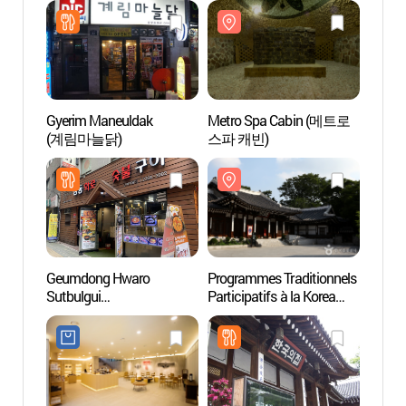
Gyerim Maneuldak
Metro Spa Cabin (메트로
Metro
(계림마늘닭)
스파 캐빈)
스파 
Geumdong Hwaro
Programmes Traditionnels
La Mai
Sutbulgui
Participatifs à la Korea
(한국
(금동화로숯불구이)
House (한국의집
전통문화체험)