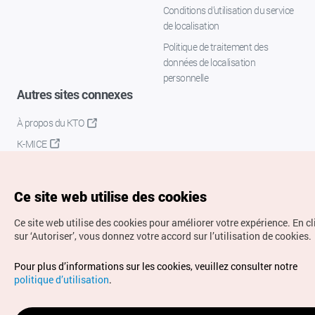
Conditions d’utilisation du service
de localisation
Politique de traitement des
données de localisation
personnelle
Autres sites connexes
À propos du KTO
K-MICE
Ce site web utilise des cookies
Ce site web utilise des cookies pour améliorer votre expérience.
En c
sur ‘Autoriser’, vous donnez votre accord sur l’utilisation de cookies.
Droits d’auteur (c) Office National du Tourisme en Corée.
Pour plus d’informations sur les cookies, veuillez consulter notre
Tous droits réservés.
politique d’utilisation
.
Pour les rapports d'erreurs et demandes de renseignements,
adressez vos demandes à