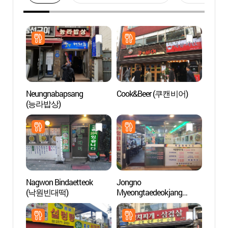
Neungnabapsang
Cook&Beer (쿠캔비어)
Rue d
(능라밥상)
Jong
포장마
Nagwon Bindaetteok
Jongno
Quarti
(낙원빈대떡)
Myeongtaedeokjang
(익선
(종로명태덕장)