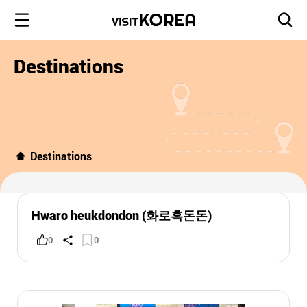
Destinations
Destinations
Hwaro heukdondon (화로흑돈돈)
0
0