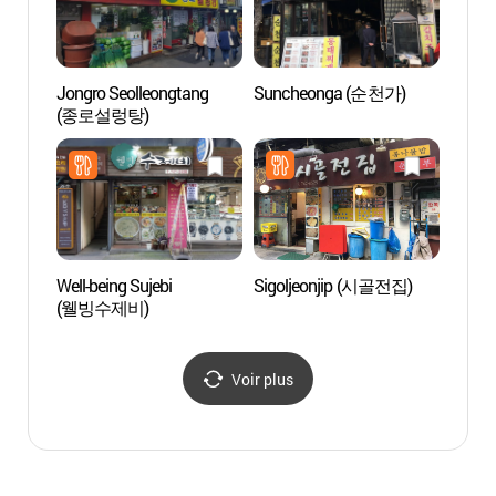
Jongro Seolleongtang
Suncheonga (순천가)
Dynam
(종로설렁탕)
de S
메이즈
외국
Well-being Sujebi
Sigoljeonjip (시골전집)
Seosu
(웰빙수제비)
Voir plus