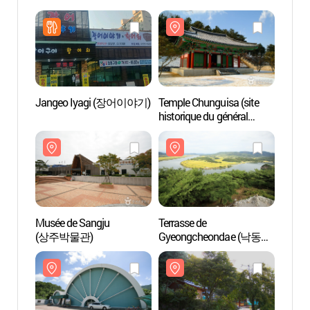
Jangeo Iyagi (장어이야기)
Temple Chunguisa (site
Temple
historique du général
histor
Jeong Gi-ryong) (충의사
Jeong
(정기룡장군 유적지))
(정기
Musée de Sangju
Terrasse de
Terras
(상주박물관)
Gyeongcheondae (낙동강
Gyeo
경천대)
경천대