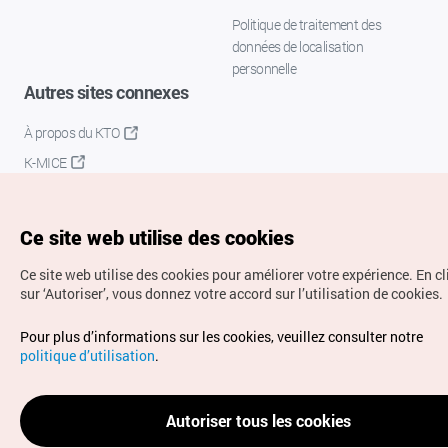
Politique de traitement des
données de localisation
personnelle
Autres sites connexes
À propos du KTO
K-MICE
Ce site web utilise des cookies
Ce site web utilise des cookies pour améliorer votre expérience.
En c
sur ‘Autoriser’, vous donnez votre accord sur l’utilisation de cookies.
Droits d’auteur (c) Office National du Tourisme en Corée.
Pour plus d’informations sur les cookies, veuillez consulter notre
Tous droits réservés.
politique d’utilisation
.
Pour les rapports d'erreurs et demandes de renseignements,
adressez vos demandes à
info.ontc@gmail.com
Autoriser tous les cookies