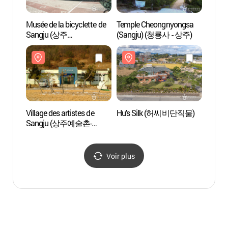
Musée de la bicyclette de
Temple Cheongnyongsa
Templ
Sangju (상주
(Sangju) (청룡사 - 상주)
(Sang
자전거박물관)
Village des artistes de
Hu's Silk (허씨비단직물)
Hu's
Sangju (상주예술촌-
작가전용공간, 관광지로
부적합)
Voir plus