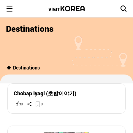
Destinations
Destinations
Chobap Iyagi (초밥이야기)
0
0