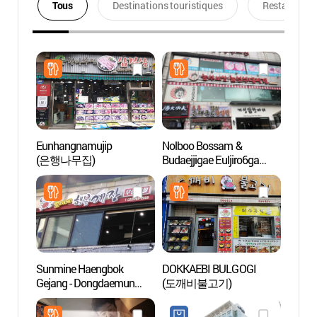
Tous
Destinations touristiques
Restaurants
Eunhangnamujip
Nolboo Bossam &
Place
(은행나무집)
Budaejjigae Euljiro6ga
(동
(놀부보쌈&부대찌개
(DDP)
을지로6가)
Sunmine Haengbok
DOKKAEBI BULGOGI
Musée
Gejang - Dongdaemun
(도깨비불고기)
(간송
Branch (순미네행복게장
보화각
동대문)