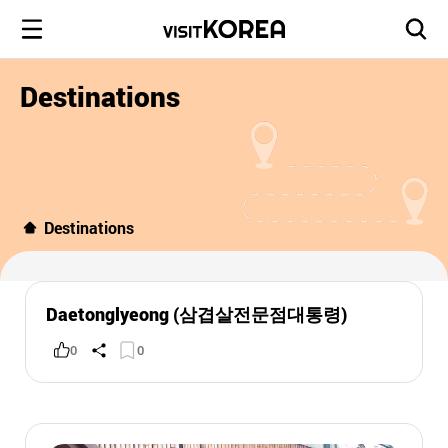
Destinations
Destinations
Daetonglyeong (삼겹살전문점대통령)
0
0