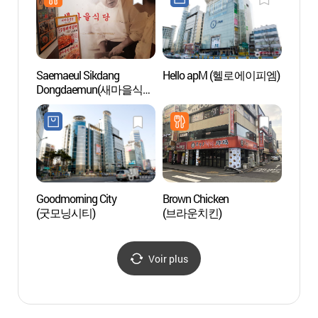
Saemaeul Sikdang
Hello apM (헬로에이피엠)
Ruelle
Dongdaemun(새마을식당
à Do
동대문)
동대문
Goodmorning City
Brown Chicken
Musée 
(굿모닝시티)
(브라운치킨)
Séou
Voir plus