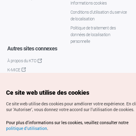
Informations cookies
Conditions d’utilisation du service
de localisation
Politique de traitement des
données de localisation
personnelle
Autres sites connexes
À propos du KTO
K-MICE
Ce site web utilise des cookies
Ce site web utilise des cookies pour améliorer votre expérience.
En c
sur ‘Autoriser’, vous donnez votre accord sur l’utilisation de cookies.
Droits d’auteur (c) Office National du Tourisme en Corée.
Pour plus d’informations sur les cookies, veuillez consulter notre
Tous droits réservés.
politique d’utilisation
.
Pour les rapports d'erreurs et demandes de renseignements,