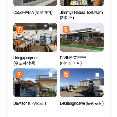
CoCoMAMA (코코마마)
Jimmys Natural IceCream
Plage
(지미스)
(하고
Udojjajangman
DIVINE COFFEE
Soeme
(우도짜장맨)
(디바인커피)
Udob
(우도
Bawisori (바위소리)
Beullangnoswe (블랑로쉐)
Port 