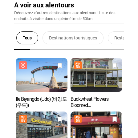
A voir aux alentours
Découvrez d'autres destinations aux alentours ! Liste des
endroits à visiter dans un périmétre de 50km.
Tous
Destinations touristiques
Restaurants
Ile Biyangdo (Udo) (비양도
Buckwheat Flowers
Ile B
(우도))
Bloomed
(우도)
(메밀꽃이피었습니다)