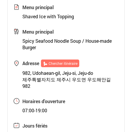
Menu principal
Shaved Ice with Topping
Menu principal
Spicy Seafood Noodle Soup / House-made
Burger
Adresse
Chercher itinéraire
982, Udohaean-gil, Jeju-si, Jeju-do
제주특별자치도 제주시 우도면 우도해안길
982
Horaires d'ouverture
07:00-19:00
Jours fériés