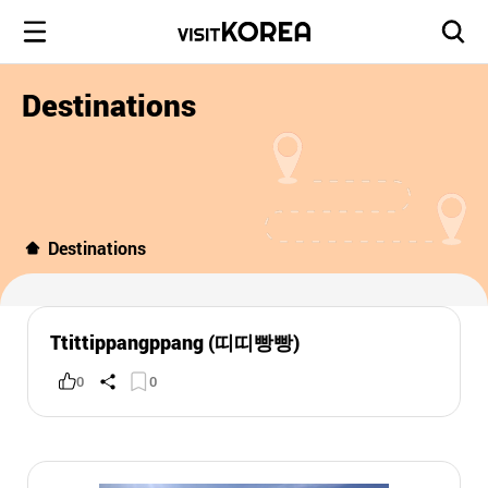
Destinations
Destinations
Ttittippangppang (띠띠빵빵)
0
0