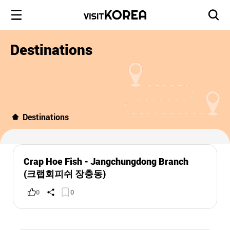
Destinations
Destinations
Crap Hoe Fish - Jangchungdong Branch
(크랩회피쉬 장충동)
0
0