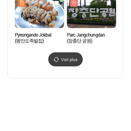
(원조1호장충동할머니집)
(DDP)]
Pyeongando Jokbal
Parc Jangchungdan
Brasse
(평안도족발집)
(장충단 공원)
Chun
Voir plus