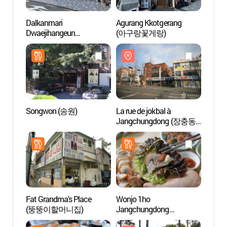
Dalkanmari
Agurang Kkotgerang
La rue
Dwaejihangeun
(아구랑꽃게랑)
Jang
(닭한마리돼지한근)
족발 
Songwon (송원)
La rue de jokbal à
Gymna
Jangchungdong (장충동
(장충
족발 골목)
Fat Grandma's Place
Wonjo 1ho
Dongd
(뚱뚱이할머니집)
Jangchungdong
Plaza
Halmeonijip
[동