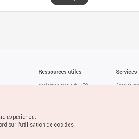
Ressources utiles
Services
Application mobile du KTO
Accords m
1330 Service d'assistance
FAQ
téléphonique pour les voyageurs en
Politique de 
Corée
Paramètres
tre expérience.
Livres numériques / E-books
rd sur l’utilisation de cookies.
Information
Conditions d