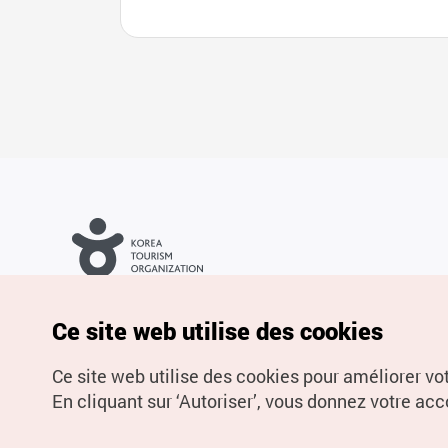
Droits d’auteur (c) Office National du Tourisme en Corée. Tous
droits réservés.
Pour les rapports d'erreurs et demandes de renseignements,
Ce site web utilise des cookies
adressez vos demandes à
info.ontc@gmail.com
Ce site web utilise des cookies pour améliorer vo
En cliquant sur ‘Autoriser’, vous donnez votre acco