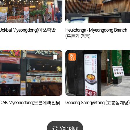
 Jokbal Myeongdong(미쓰족발
Heukdonga - Myeongdong Branch
(흑돈가 명동)
ADAK Myeongdong(오븐에빠진닭
Gobong Samgyetang (고봉삼계탕)
Voir plus