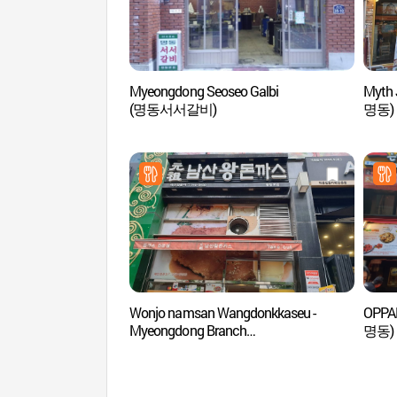
Myeongdong Seoseo Galbi
Myth
(명동서서갈비)
명동)
Wonjo namsan Wangdonkkaseu -
OPP
Myeongdong Branch
명동)
(원조남산왕돈까스 명동)