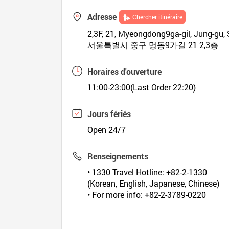
Adresse
Chercher itinéraire
2,3F, 21, Myeongdong9ga-gil, Jung-gu, 
서울특별시 중구 명동9가길 21 2,3층
Horaires d'ouverture
11:00-23:00(Last Order 22:20)
Jours fériés
Open 24/7
Renseignements
• 1330 Travel Hotline: +82-2-1330
(Korean, English, Japanese, Chinese)
• For more info: +82-2-3789-0220