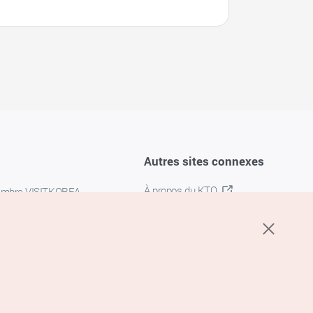
Autres sites connexes
À propos du KTO
embre VISITKOREA
K-MICE
confidentialité
 des cookies
s cookies
’utilisation du service de