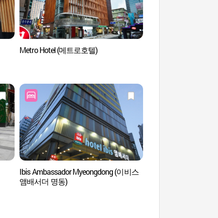
Metro Hotel (메트로호텔)
Théâtre de Myeon
Ibis Ambassador Myeongdong (이비스
Centre international de
앰배서더 명동)
l'expérience de Séoul
(서울글로벌문화체험