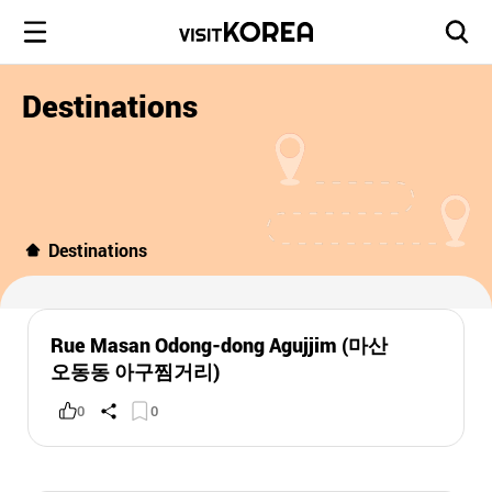
Destinations
Destinations
Rue Masan Odong-dong Agujjim (마산
오동동 아구찜거리)
0
0