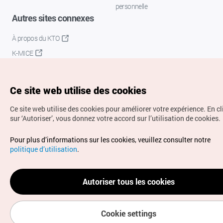
personnelle
Autres sites connexes
À propos du KTO
K-MICE
Ce site web utilise des cookies
Ce site web utilise des cookies pour améliorer votre expérience.
En c
sur ‘Autoriser’, vous donnez votre accord sur l’utilisation de cookies.
Droits d’auteur (c) Office National du Tourisme en Corée.
Pour plus d’informations sur les cookies, veuillez consulter notre
Tous droits réservés.
politique d’utilisation
.
Pour les rapports d'erreurs et demandes de renseignements,
adressez vos demandes à
info.ontc@gmail.com
Autoriser tous les cookies
Cookie settings