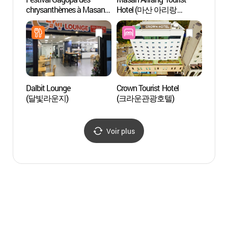
chrysanthèmes à Masan
Hotel (마산 아리랑
mont
(마산 가고파국화축제)
관광호텔)
조각공
Dalbit Lounge
Crown Tourist Hotel
Parc 
(달빛라운지)
(크라운관광호텔)
(제황
Voir plus