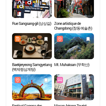
Rue Sangsang-gil (상상길)
Zone artistique de
Rue S
Changdong (창동예술촌)
Baekjeryeong Samgyetang
Mt. Muhaksan (무학산)
Mt. 
(백제령삼계탕)
Festival Gagopa des
Masan Arirang Tourist
Parc d