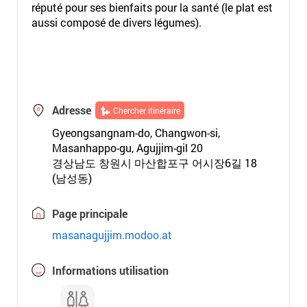
réputé pour ses bienfaits pour la santé (le plat est
aussi composé de divers légumes).
Adresse
Chercher itinéraire
Gyeongsangnam-do, Changwon-si,
Masanhappo-gu, Agujjim-gil 20
경상남도 창원시 마산합포구 어시장6길 18
(남성동)
Page principale
masanagujjim.modoo.at
Informations utilisation