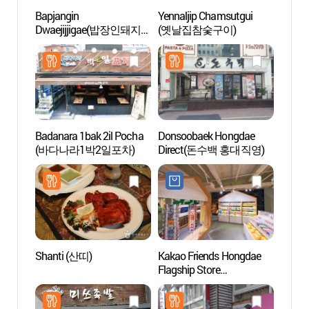
Bapjangin
Yennaljip Chamsutgui
La rue 
Dwaejijjigae(밥장인돼지
(옛날집참숯구이)
Gyeo
찌개)
Badanara 1bak 2il Pocha
Donsoobaek Hongdae
L’espa
(바다나라1박2일포차)
Direct(돈수백 홍대직영)
(대안
Shanti (산띠)
Kakao Friends Hongdae
Théât
Flagship Store
weddi
(카카오프렌즈 홍대
(홍대
플래그십 스토어)