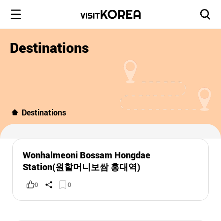
Destinations
Destinations
Wonhalmeoni Bossam Hongdae
Station(원할머니보쌈 홍대역)
0
0