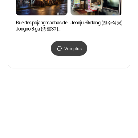
Rue des pojangmachas de
Jeonju Sikdang (전주식당)
O'ngo
Jongno 3-ga (종로3가
Commu
포장마차 거리)
(온고
Voir plus