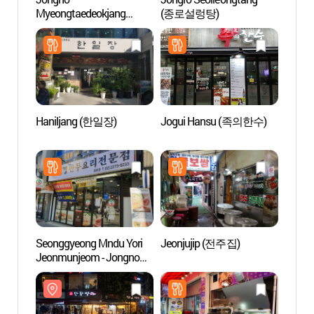
Myeongtaedeokjang
(종로설렁탕)
Jong
(종로명태덕장)
포장마
Haniljang (한일장)
Jogui Hansu (족의한수)
Alive 
(박물
인사동
Seonggyeong Mndu Yori
Jeonjujip (전주집)
Quarti
Jeonmunjeom - Jongno
(익선
Branch
(성경만두요리전문점
종로)