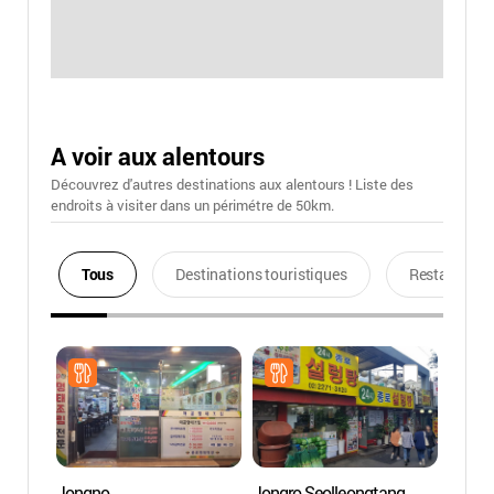
A voir aux alentours
Découvrez d'autres destinations aux alentours ! Liste des
endroits à visiter dans un périmétre de 50km.
Tous
Destinations touristiques
Restaurants
Jongno
Jongro Seolleongtang
Rue d