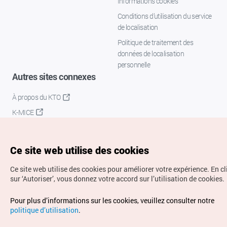
Informations cookies
Conditions d’utilisation du service
de localisation
Politique de traitement des
données de localisation
personnelle
Autres sites connexes
À propos du KTO
K-MICE
Ce site web utilise des cookies
Ce site web utilise des cookies pour améliorer votre expérience.
En c
sur ‘Autoriser’, vous donnez votre accord sur l’utilisation de cookies.
Droits d’auteur (c) Office National du Tourisme en Corée.
Pour plus d’informations sur les cookies, veuillez consulter notre
Tous droits réservés.
politique d’utilisation
.
Pour les rapports d'erreurs et demandes de renseignements,