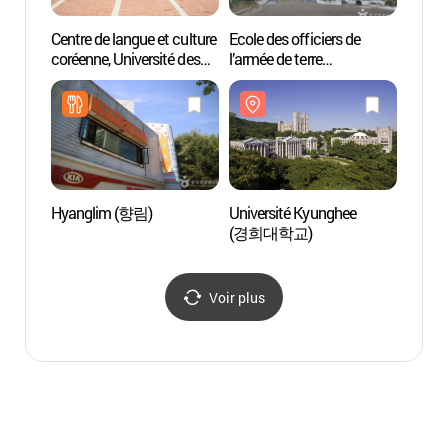
Centre de langue et culture
Ecole des officiers de
Univer
coréenne, Université des
l’armée de terre
(경희
études étrangères de Corée
(육군사관학교)
(한국외국어대학교
한국어문화교육원)
Hyanglim (향림)
Université Kyunghee
Musée 
(경희대학교)
(서울
Voir plus