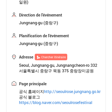
일원)
Direction de l'événement
Jungnang-gu (중랑구)
Planification de l'événement
Jungnang-gu (중랑구)
Adresse
Chercher itinéraire
Seoul, Jungnang-gu, Jungnangcheon-ro 332
서울특별시 중랑구 묵동 375 중랑장미공원
Page principale
공식 홈페이지
http://seoulrose.jungnang.go.kr
공식 블로그
https://blog.naver.com/seoulrosefestival