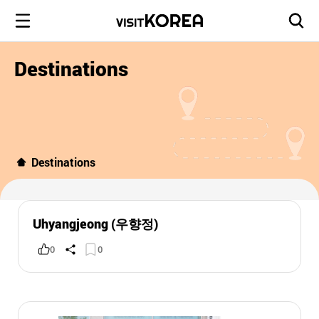
Destinations
Destinations
Uhyangjeong (우향정)
0
0