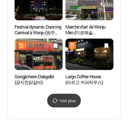
Festival dynamic Dancing
Marché d'art de Wonju
Pont 
Carnival à Wonju (원주
Miro (미로예술
Sogeu
다이내믹댄싱카니발)
원주중앙시장)
소금산
Gongjicheon Dakgalbi
Largo Coffee House
Templ
(공지천닭갈비)
(라르고 커피하우스)
(Won
Voir plus