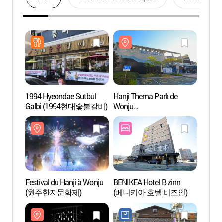
1994 Hyeondae Sutbul
Hanji Thema Park de
Hanji
Galbi (1994현대숯불갈비)
Wonju
Wonju
(원주한지테마파크)
(원주
Festival du Hanji à Wonju
BENIKEA Hotel Bizinn
Forêt 
(원주한지문화제)
(베니키아 호텔 비즈인)
Baeg
자연휴