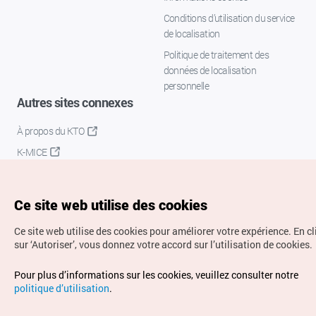
Conditions d’utilisation du service
de localisation
Politique de traitement des
données de localisation
personnelle
Autres sites connexes
À propos du KTO
K-MICE
Ce site web utilise des cookies
Ce site web utilise des cookies pour améliorer votre expérience.
En c
sur ‘Autoriser’, vous donnez votre accord sur l’utilisation de cookies.
Droits d’auteur (c) Office National du Tourisme en Corée.
Pour plus d’informations sur les cookies, veuillez consulter notre
Tous droits réservés.
politique d’utilisation
.
Pour les rapports d'erreurs et demandes de renseignements,
adressez vos demandes à