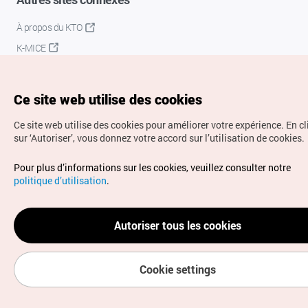
À propos du KTO
K-MICE
Ce site web utilise des cookies
Ce site web utilise des cookies pour améliorer votre expérience.
En c
sur ‘Autoriser’, vous donnez votre accord sur l’utilisation de cookies.
Droits d’auteur (c) Office National du Tourisme en Corée.
Pour plus d’informations sur les cookies, veuillez consulter notre
Tous droits réservés.
politique d’utilisation
.
Pour les rapports d'erreurs et demandes de renseignements,
adressez vos demandes à
info.ontc@gmail.com
Autoriser tous les cookies
Cookie settings