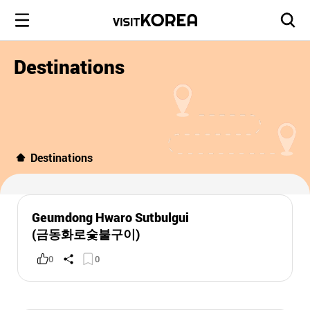
Destinations
Destinations
Geumdong Hwaro Sutbulgui
(금동화로숯불구이)
0
0