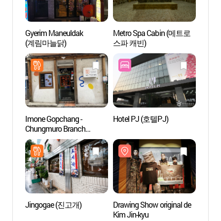
Gyerim Maneuldak
Metro Spa Cabin (메트로
Metro
(계림마늘닭)
스파 캐빈)
스파 
Imone Gopchang -
Hotel PJ (호텔PJ)
Progr
Chungmuro Branch
Partic
(왕십리이모네곱창
Hous
충무로국민은행골목)
전통문
Jingogae (진고개)
Drawing Show original de
Villag
Kim Jin-kyu
Nams