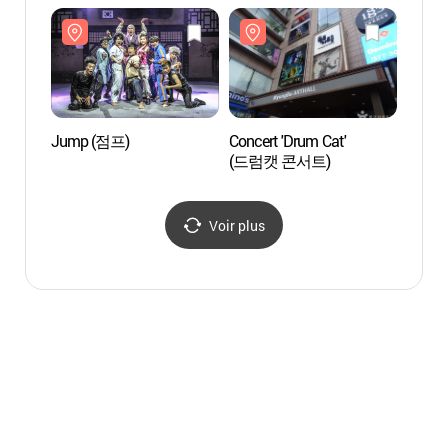
한옥마
Jump (점프)
Concert 'Drum Cat'
Théâtr
(드럼캣 콘서트)
Namsa
(서울
Voir plus