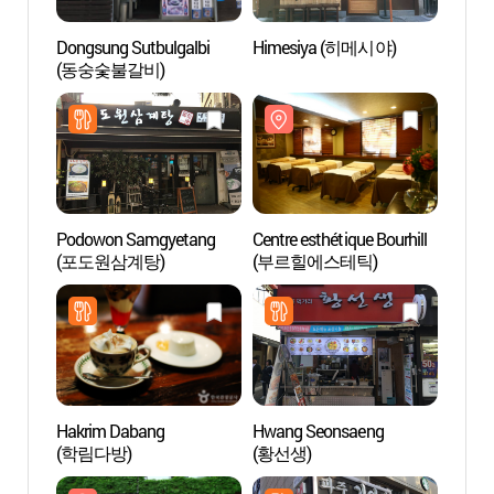
Dongsung Sutbulgalbi
Himesiya (히메시야)
Centre
(동숭숯불갈비)
(부르
Podowon Samgyetang
Centre esthétique Bourhill
Quart
(포도원삼계탕)
(부르힐에스테틱)
(Quarti
(대학
Hakrim Dabang
Hwang Seonsaeng
Théâtr
(학림다방)
(황선생)
Daeh
(대학