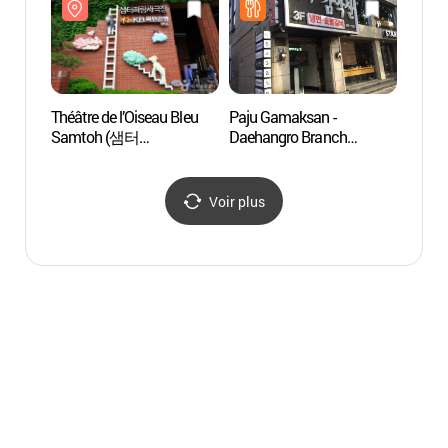
Théâtre de l’Oiseau Bleu
Paju Gamaksan -
Musée
Samtoh (샘터
Daehangro Branch
(아르
파랑새극장)
(파주감악산 대학로)
Voir plus