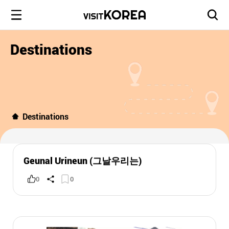
Destinations
Destinations
Geunal Urineun (그날우리는)
0
0