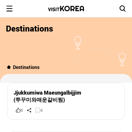
Destinations
Destinations
Jjukkumiwa Maeungalbijjim
(쭈꾸미와매운갈비찜)
0
0