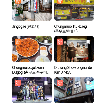
Jingogae (진고개)
Chungmuro Ttukbaegi
Myeon
(충무로뚝배기)
(명보
Chungmuro Jjukkumi
Drawing Show original de
Metro
Bulgogi (충무로 쭈꾸미
Kim Jin-kyu
스파 
불고기)