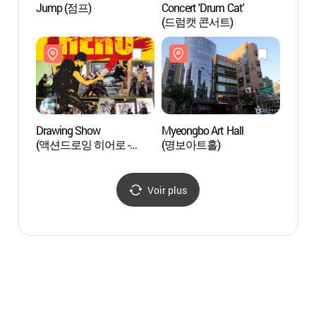
Jump (점프)
Concert 'Drum Cat'
La Mai
(드럼캣 콘서트)
(한국
Drawing Show
Myeongbo Art Hall
Théâtr
(액션드로잉 히어로 -
(명보아트홀)
Namsa
서울)
(서울
Voir plus