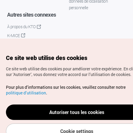
données de localisation
personnelle
Autres sites connexes
À propos du KTO
K-MICE
Ce site web utilise des cookies
Ce site web utilise des cookies pour améliorer votre expérience.
En c
sur ‘Autoriser’, vous donnez votre accord sur l’utilisation de cookies.
Droits d’auteur (c) Office National du Tourisme en Corée.
Pour plus d’informations sur les cookies, veuillez consulter notre
Tous droits réservés.
politique d’utilisation
.
Pour les rapports d'erreurs et demandes de renseignements,
adressez vos demandes à
info.ontc@gmail.com
Autoriser tous les cookies
Cookie settings