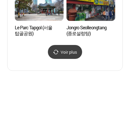
Le Parc Tapgol (서울
Jongro Seolleongtang
Galer
탑골공원)
(종로설렁탕)
Centre
(서울
공평갤
Voir plus