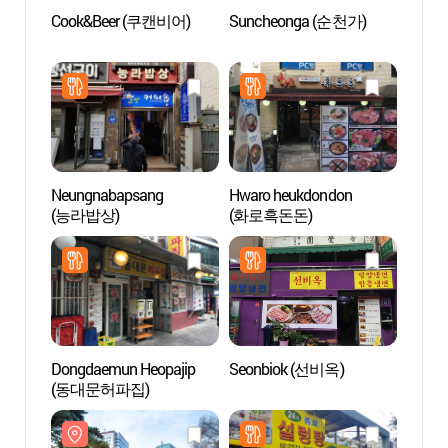
Cook&Beer (쿠캔비어)
Suncheonga (순천가)
Le Pa
탑골공
Neungnabapsang
Hwaro heukdondon
Alive 
(능라밥상)
(화로흑돈돈)
(박물
인사동
Dongdaemun Heopajip
Seonbiok (선비옥)
Quarti
(동대문허파집)
(익선