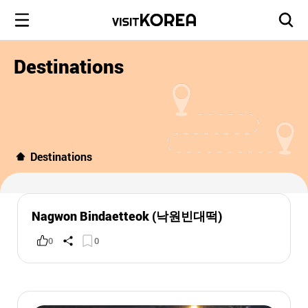
Destinations
Destinations
Nagwon Bindaetteok (낙원빈대떡)
0
0