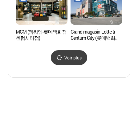
MCM (엠씨엠-롯데백화점
Grand magasin Lotte à
Centr
센텀시티점)
Centum City (롯데백화점-
(부산
센텀시티점)
Voir plus