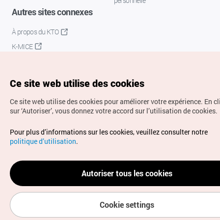
personnelle
Autres sites connexes
À propos du KTO
K-MICE
Ce site web utilise des cookies
Ce site web utilise des cookies pour améliorer votre expérience.
En c
sur ‘Autoriser’, vous donnez votre accord sur l’utilisation de cookies.
Droits d’auteur (c) Office National du Tourisme en Corée.
Pour plus d’informations sur les cookies, veuillez consulter notre
Tous droits réservés.
politique d’utilisation
.
Pour les rapports d'erreurs et demandes de renseignements,
adressez vos demandes à
info.ontc@gmail.com
Autoriser tous les cookies
Cookie settings