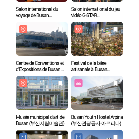
Salon international du
Salon international du jeu
Centre
voyage de Busan
vidéo G-STAR
d'Expo
(부산국제관광박람회)
(국제게임전시회 지스타)
(BEX
Centre de Conventions et
Festival de la bière
Spa L
d'Expositions de Busan
artisanale à Busan
(스파
(BEXCO) (벡스코)
(부산수제맥주페스티벌)
Musée municipal d’art de
Busan Youth Hostel Arpina
Musée
Busan (부산시립미술관)
(부산관광공사 아르피나)
photo
(고은