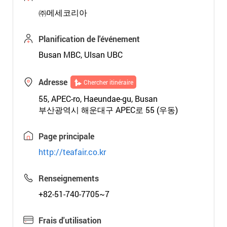
㈜메세코리아
Planification de l'événement
Busan MBC, Ulsan UBC
Adresse
Chercher itinéraire
55, APEC-ro, Haeundae-gu, Busan
부산광역시 해운대구 APEC로 55 (우동)
Page principale
http://teafair.co.kr
Renseignements
+82-51-740-7705~7
Frais d'utilisation