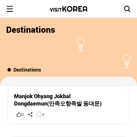
Destinations
Destinations
Manjok Ohyang Jokbal
Dongdaemun(만족오향족발 동대문)
0
0