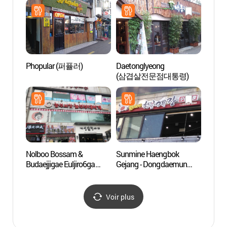
Phopular (퍼퓰러)
Daetonglyeong
Ruelle
(삼겹살전문점대통령)
à Do
동대문
Nolboo Bossam &
Sunmine Haengbok
Musée 
Budaejjigae Euljiro6ga
Gejang - Dongdaemun
Séou
(놀부보쌈&부대찌개
Branch (순미네행복게장
을지로6가)
동대문)
Voir plus