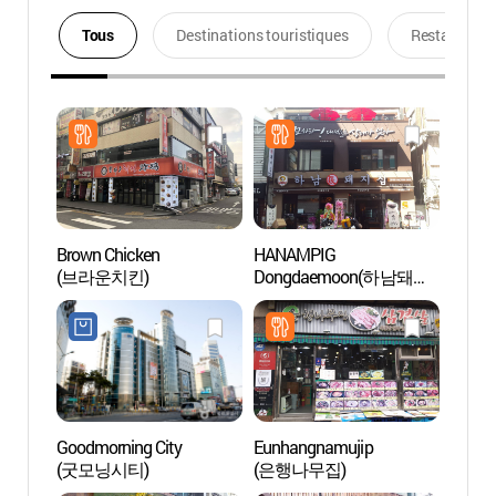
Tous
Destinations touristiques
Restaurants
Brown Chicken
HANAMPIG
Place
(브라운치킨)
Dongdaemoon(하남돼지
(동
집 동대문)
(DDP)
Goodmorning City
Eunhangnamujip
Riviè
(굿모닝시티)
(은행나무집)
(청계