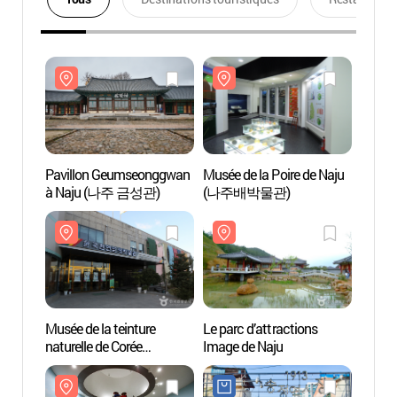
Pavillon Geumseonggwan
Musée de la Poire de Naju
Pavil
à Naju (나주 금성관)
(나주배박물관)
à Na
Musée de la teinture
Le parc d’attractions
Musée 
naturelle de Corée
Image de Naju
nature
(한국천연염색박물관)
(한국