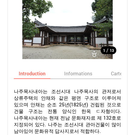
/
1
13
Introduction
Informations
Carte
나주목사내아는 조선시대 나주목사의 관저로서
상류주택의 안채와 같은 평면 구조로 이루어져
있으며 안채는 순조 25년(1825년) 건립된 것으로
건물 구조는 전통 양식인 한옥 ㄷ자형이다.
나주목사내아는 현재 전남 문화재자료 제 132호로
지정되어 있다. 나주는 조선시대 관아건물이 많이
남아있어 문화유적 답사지로서 적합하다.