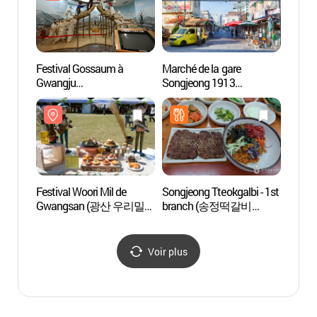
Festival Gossaum à
Marché de la gare
Rue de
Gwangju
Songjeong 1913
Gwan
(광주고싸움놀이축제)
(1913송정역시장)
떡갈비
Festival Woori Mil de
Songjeong Tteokgalbi - 1st
Centre
Gwangsan (광산 우리밀
branch (송정떡갈비
Dae-j
문화축제)
1호점)
(김대
Voir plus