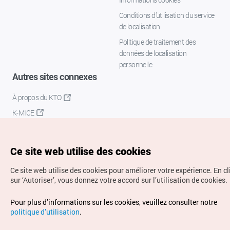
Conditions d’utilisation du service
de localisation
Politique de traitement des
données de localisation
personnelle
Autres sites connexes
À propos du KTO
K-MICE
Ce site web utilise des cookies
Ce site web utilise des cookies pour améliorer votre expérience.
En c
sur ‘Autoriser’, vous donnez votre accord sur l’utilisation de cookies.
Droits d’auteur (c) Office National du Tourisme en Corée.
Pour plus d’informations sur les cookies, veuillez consulter notre
Tous droits réservés.
politique d’utilisation
.
Pour les rapports d'erreurs et demandes de renseignements,