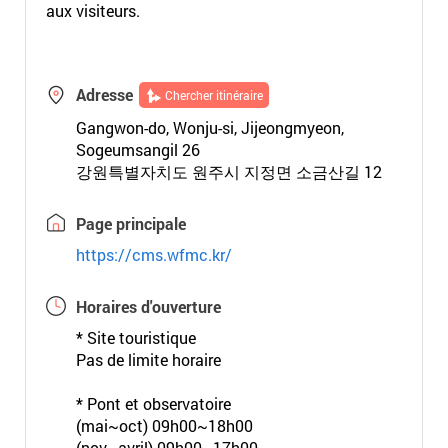
aux visiteurs.
Adresse
Chercher itinéraire
Gangwon-do, Wonju-si, Jijeongmyeon,
Sogeumsangil 26
강원특별자치도 원주시 지정면 소금산길 12
Page principale
https://cms.wfmc.kr/
Horaires d'ouverture
* Site touristique
Pas de limite horaire
* Pont et observatoire
(mai~oct) 09h00~18h00
(nov~avril) 09h00~17h00