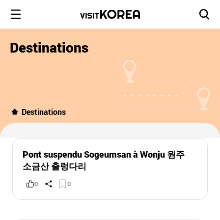
Destinations
Destinations
Pont suspendu Sogeumsan à Wonju 원주
소금산 출렁다리
0
0