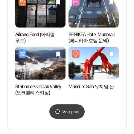
Arirang Food (아리랑
BENIKEA Hotel Munmak
Arbre 
푸드)
(베니키아 호텔 문막)
Wonj
은행나
Station de ski Oak Valley
Museum San 뮤지엄 산
Réside
(오크밸리 스키장)
Park 
(박경
Voir plus