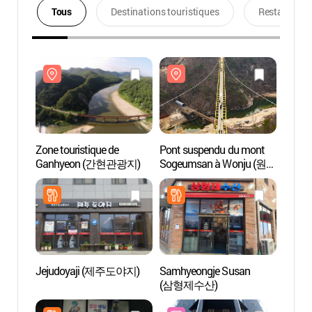
Tous
Destinations touristiques
Restaurants
Zone touristique de
Pont suspendu du mont
Zone t
Ganhyeon (간현관광지)
Sogeumsan à Wonju (원주
Ganh
소금산 울렁다리)
Jejudoyaji (제주도야지)
Samhyeongje Susan
Muse
(삼형제수산)