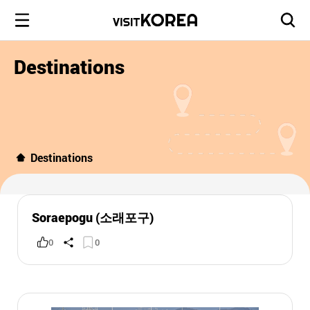
Destinations
Destinations
Soraepogu (소래포구)
0
0