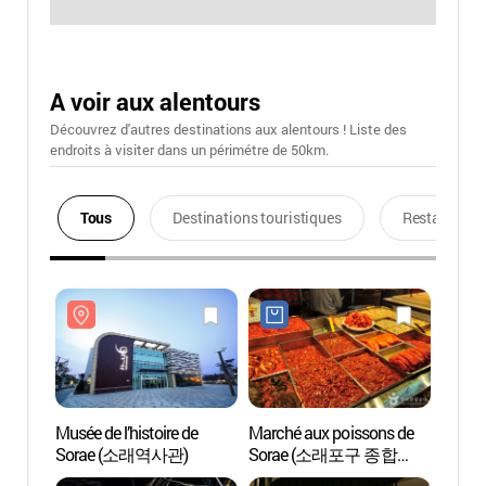
A voir aux alentours
Découvrez d'autres destinations aux alentours ! Liste des
endroits à visiter dans un périmétre de 50km.
Tous
Destinations touristiques
Restaurants
Musée de l’histoire de
Marché aux poissons de
Musée 
Sorae (소래역사관)
Sorae (소래포구 종합
Sora
어시장)