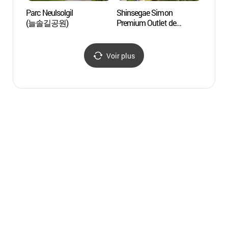
Parc Neulsolgil
Shinsegae Simon
Stade 
(늘솔길공원)
Premium Outlet de
monde
Shiheung (신세계사이먼
(인
시흥 프리미엄 아울렛)
(인천
Voir plus