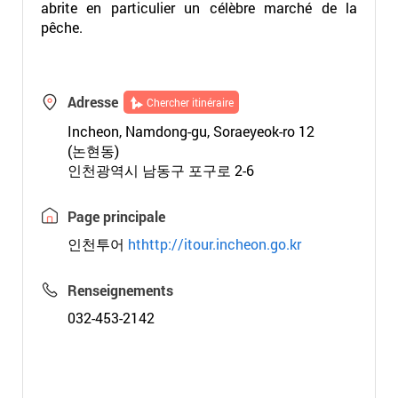
abrite en particulier un célèbre marché de la
pêche.
Adresse
Chercher itinéraire
Incheon, Namdong-gu, Soraeyeok-ro 12
(논현동)
인천광역시 남동구 포구로 2-6
Page principale
인천투어
hthttp://itour.incheon.go.kr
Renseignements
032-453-2142