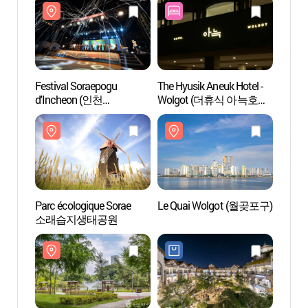
Festival Soraepogu
The Hyusik Aneuk Hotel -
Le Qu
d'Incheon (인천
Wolgot (더휴식 아늑호텔
소래포구축제)
월곶점)
Parc écologique Sorae
Le Quai Wolgot (월곶포구)
Parc é
소래습지생태공원
vasiè
갯골생