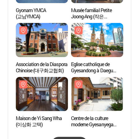
Gyonam YMCA
Musée familial Petite
Gyon
(교남YMCA)
Joong-Ang (작은
(교남Y
중앙가족박물관)
Association de la Diaspora
Eglise catholique de
Associ
Chinoise (대구화교협회)
Gyesandong à Daegu
Chin
(대구 계산동성당)
Maison de Yi Sang Wha
Centre de la culture
Maiso
(이상화 고택)
moderne Gyesanyega
(이상
(근대문화체험관
계산예가)