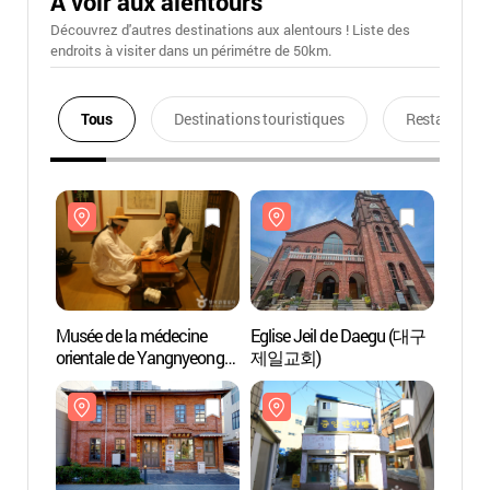
A voir aux alentours
Découvrez d'autres destinations aux alentours ! Liste des
endroits à visiter dans un périmétre de 50km.
Tous
Destinations touristiques
Restaurants
Musée de la médecine
Eglise Jeil de Daegu (대구
Musée
orientale de Yangnyeongsi
제일교회)
orient
à Daegu (대구약령시
à Da
한의약박물관)
한의약