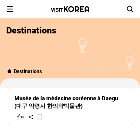
Destinations
Destinations
Musée de la médecine coréenne à Daegu
(대구 약령시 한의약박물관)
0
1