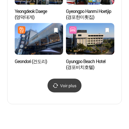
Yeongdeok Daege
Gyeongpo Hanmi Hoetjip
Musée
(영덕대게)
(경포한미횟집)
Chamso
Edis
에디
Geondori (건도리)
Gyungpo Beach Hotel
Pavil
(경포비치호텔)
(강릉
Voir plus