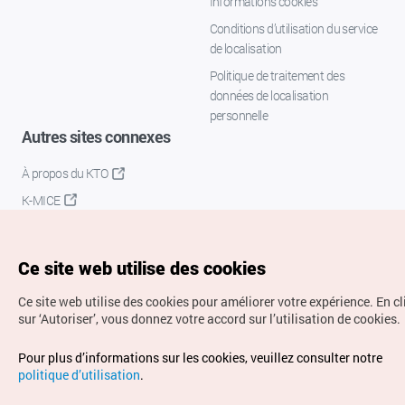
Informations cookies
Conditions d’utilisation du service
de localisation
Politique de traitement des
données de localisation
personnelle
Autres sites connexes
À propos du KTO
K-MICE
Ce site web utilise des cookies
Ce site web utilise des cookies pour améliorer votre expérience.
En c
sur ‘Autoriser’, vous donnez votre accord sur l’utilisation de cookies.
Droits d’auteur (c) Office National du Tourisme en Corée.
Pour plus d’informations sur les cookies, veuillez consulter notre
Tous droits réservés.
politique d’utilisation
.
Pour les rapports d'erreurs et demandes de renseignements,