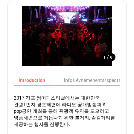
/
1
6
Introduction
Infos évnémenents/spectacles
2017 경포 썸머페스티벌에서는 대한민국
관광1번지 경포해변에 라디오 공개방송과 K-
pop공연 개최를 통해 관광객 유치를 도모하고
명품해변으로 거듭나기 위한 볼거리, 즐길거리를
제공하는 행사를 진행한다.