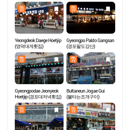
Yeongdeok Daege Hoetjip
Gyeongpo Paldo Gangsan
Plage
(영덕대게횟집)
(경포팔도강산)
Gang
경포해
Gyeongpodae Jeonyeok
Bultaneun Jogae Gui
Villag
Hoetjip (경포대저녁횟집)
(불타는조개구이)
Sundub
(초당