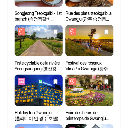
Songjeong Tteokgalbi - 1st
Rue des plats tteokgalbi à
Rue de
branch (송정떡갈비
Gwangju (광주 송정동
Gwan
1호점)
떡갈비 골목)
떡갈비
Piste cyclable de la rivière
Festival des roseaux
Centre
Yeongsangang (영산강
'oksae' à Gwangju (광주
Dae-j
자전거길)
서창 억새축제)
(김대
Holiday Inn Gwangju
Foire des fleurs de
Stade 
(홀리데이 인 광주 호텔)
printemps de Gwangju
monde
(광주봄꽃박람회)
(광주