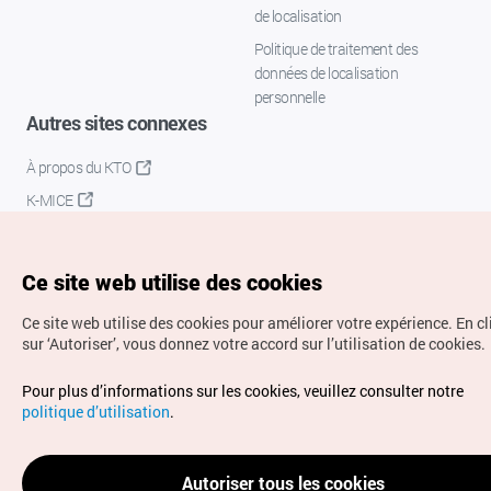
de localisation
Politique de traitement des
données de localisation
personnelle
Autres sites connexes
À propos du KTO
K-MICE
Ce site web utilise des cookies
Ce site web utilise des cookies pour améliorer votre expérience.
En c
sur ‘Autoriser’, vous donnez votre accord sur l’utilisation de cookies.
Droits d’auteur (c) Office National du Tourisme en Corée.
Pour plus d’informations sur les cookies, veuillez consulter notre
Tous droits réservés.
politique d’utilisation
.
Pour les rapports d'erreurs et demandes de renseignements,
adressez vos demandes à
info.ontc@gmail.com
Autoriser tous les cookies