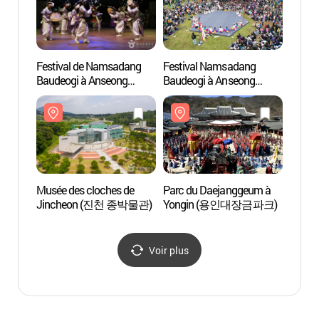
Festival de Namsadang
Festival Namsadang
Musée
Baudeogi à Anseong
Baudeogi à Anseong
Jinc
(안성마춤 남사당놀이
([문화관광축제] 안성맞춤
토요상설공연)
남사당 바우덕이축제
2020)
Musée des cloches de
Parc du Daejanggeum à
Hall d’
Jincheon (진천 종박물관)
Yongin (용인대장금파크)
danse
(태평
Voir plus