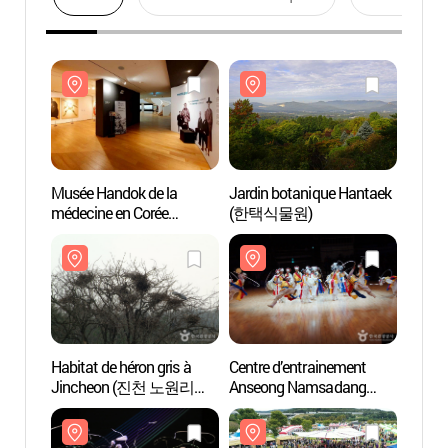
Musée Handok de la
Jardin botanique Hantaek
Musée
médecine en Corée
(한택식물원)
médec
(한독의약박물관)
(한독
Habitat de héron gris à
Centre d’entrainement
Habita
Jincheon (진천 노원리
Anseong Namsadang
Jinc
왜가리 번식지)
(남사당 전수관)
왜가리