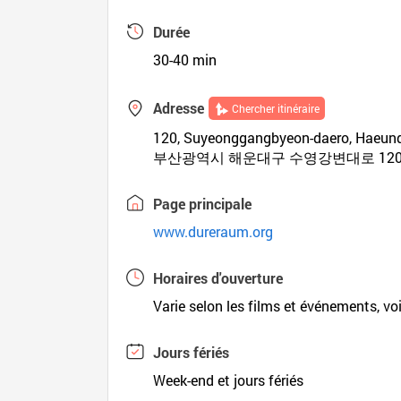
Durée
30-40 min
Adresse
Chercher itinéraire
120, Suyeonggangbyeon-daero, Haeun
부산광역시 해운대구 수영강변대로 12
Page principale
www.dureraum.org
Horaires d'ouverture
Varie selon les films et événements, voir
Jours fériés
Week-end et jours fériés