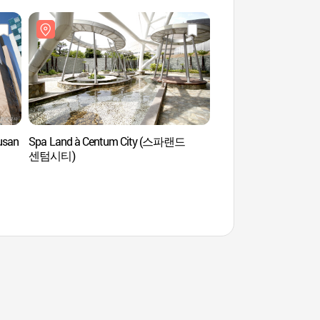
usan
Spa Land à Centum City (스파랜드
Parc Centum APEC 
센텀시티)
APEC나루공원)