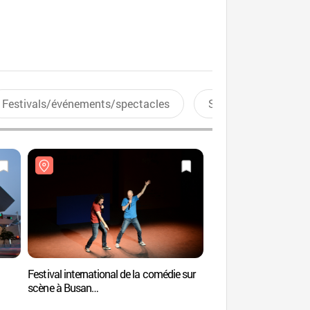
Festivals/événements/spectacles
Sports aquatiques
Festival international de la comédie sur
Centre du Cinéma de
scène à Busan
(영화의전당)
(부산국제코미디페스티벌)