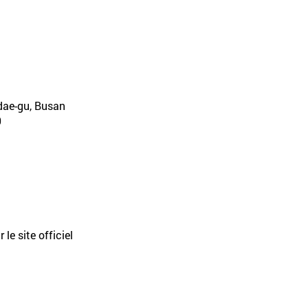
dae-gu, Busan
0
 le site officiel