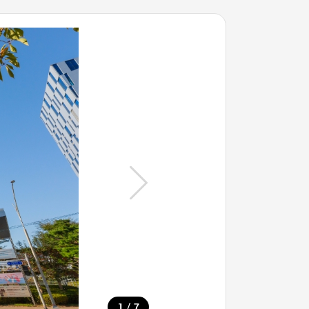
/
1
7