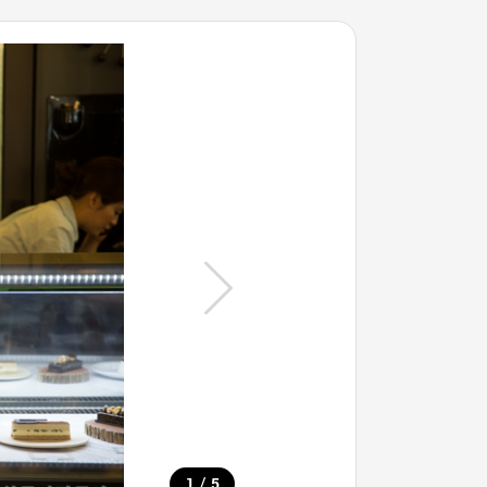
/
1
5