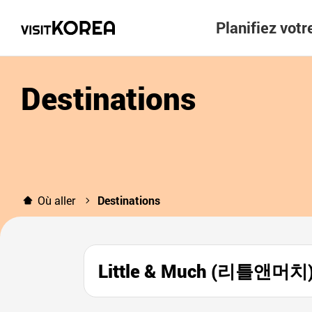
Planifiez vot
Destinations
Où aller
Destinations
Little & Much (리틀앤머치