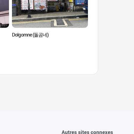
Dolgomne (돌곰네)
Centre d'art Horim (M
(호림아트센터 - 신사
Autres sites connexes