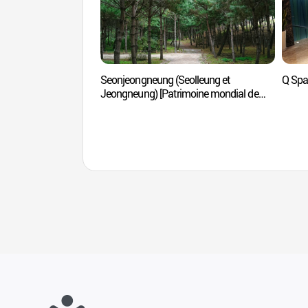
Seonjeongneung (Seolleung et
Q Sp
Jeongneung) [Patrimoine mondial de
l'UNESCO] (서울 선릉과정릉) [유네스코
세계유산]