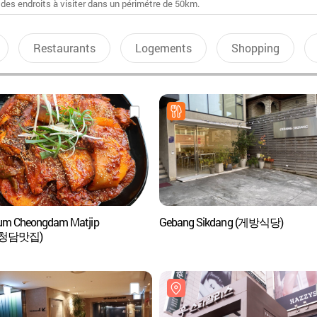
 des endroits à visiter dans un périmétre de 50km.
Restaurants
Logements
Shopping
um Cheongdam Matjip
Gebang Sikdang (게방식당)
청담맛집)