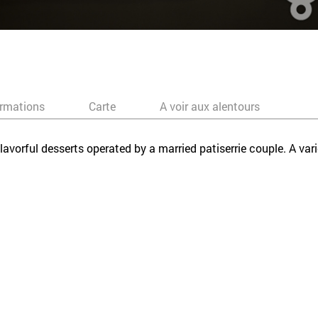
ormations
Carte
A voir aux alentours
flavorful desserts operated by a married patiserrie couple. A var