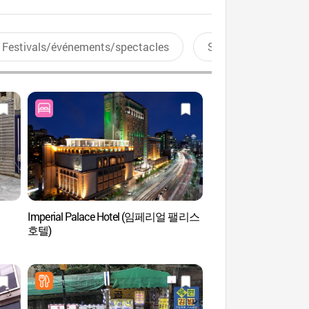
Festivals/événements/spectacles
Sports aquatiques
Imperial Palace Hotel (임페리얼 팰리스
Seonjeongneung (Seol
호텔)
Jeongneung) [Patrimo
l'UNESCO] (서울 
세계유산]