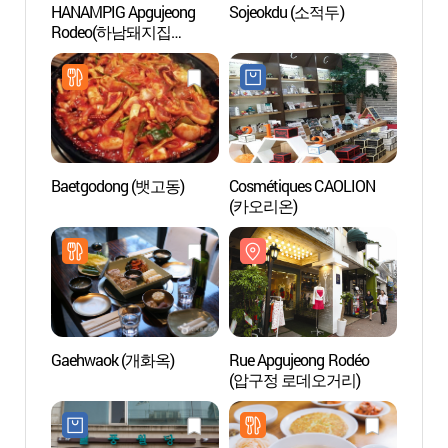
HANAMPIG Apgujeong
Sojeokdu (소적두)
Rue A
Rodeo(하남돼지집
(압구
압구정로데오)
Baetgodong (뱃고동)
Cosmétiques CAOLION
Corean
(카오리온)
Comp
화장박
Gaehwaok (개화옥)
Rue Apgujeong Rodéo
Musée 
(압구정 로데오거리)
피규