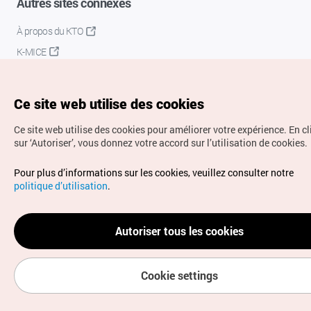
Autres sites connexes
À propos du KTO
K-MICE
Ce site web utilise des cookies
Ce site web utilise des cookies pour améliorer votre expérience.
En c
sur ‘Autoriser’, vous donnez votre accord sur l’utilisation de cookies.
Droits d’auteur (c) Office National du Tourisme en Corée.
Pour plus d’informations sur les cookies, veuillez consulter notre
Tous droits réservés.
politique d’utilisation
.
Pour les rapports d'erreurs et demandes de renseignements,
adressez vos demandes à
info.ontc@gmail.com
Autoriser tous les cookies
Cookie settings