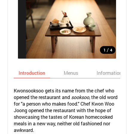
/
1
4
Introduction
Menus
Informations
Kwonsooksoo gets its name from the chef who
opened the restaurant and
sooksoo
, the old word
for "a person who makes food." Chef Kwon Woo
Joong opened the restaurant with the hope of
showcasing the tastes of Korean homecooked
meals in a new way, neither old fashioned nor
awkward.