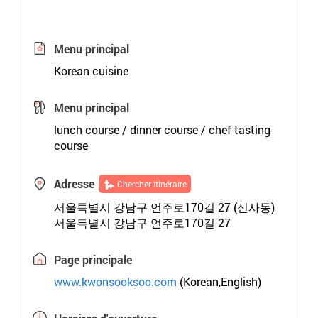
Menu principal
Korean cuisine
Menu principal
lunch course / dinner course / chef tasting
course
Adresse
Chercher itinéraire
서울특별시 강남구 언주로170길 27 (신사동)
서울특별시 강남구 언주로170길 27
Page principale
www.kwonsooksoo.com
(Korean,English)