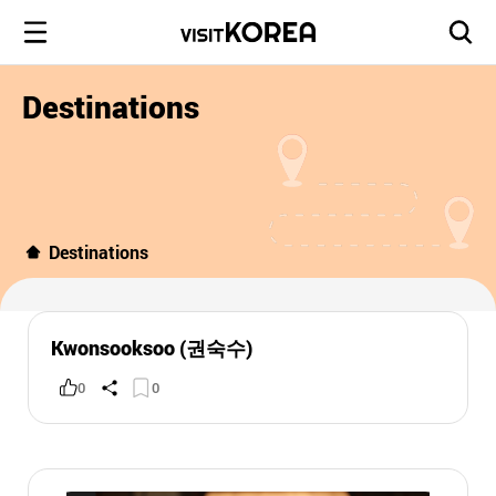
Destinations
Destinations
Kwonsooksoo (권숙수)
0
0