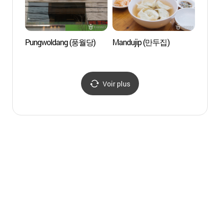
Pungwoldang (풍월당)
Mandujip (만두집)
Parc
Voir plus