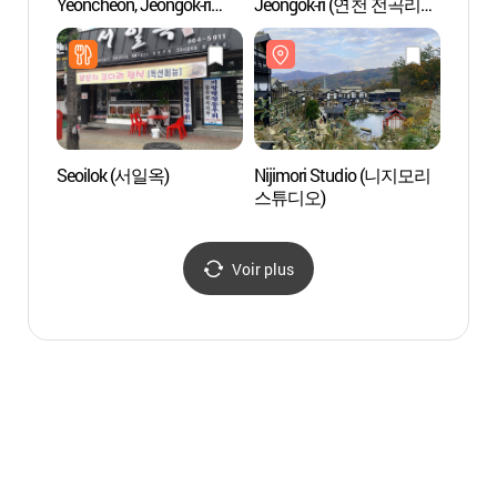
Yeoncheon, Jeongok-ri
Jeongok-ri (연천 전곡리
스튜디
(연천 전곡리구석기축제)
유적)
Seoilok (서일옥)
Nijimori Studio (니지모리
Pocheo
스튜디오)
Voir plus