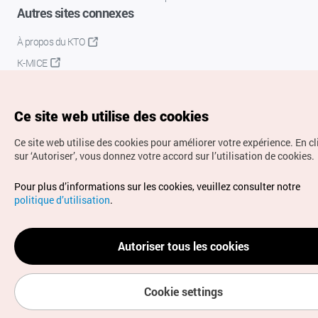
Autres sites connexes
À propos du KTO
K-MICE
Ce site web utilise des cookies
Ce site web utilise des cookies pour améliorer votre expérience.
En c
sur ‘Autoriser’, vous donnez votre accord sur l’utilisation de cookies.
Droits d’auteur (c) Office National du Tourisme en Corée.
Pour plus d’informations sur les cookies, veuillez consulter notre
Tous droits réservés.
politique d’utilisation
.
Pour les rapports d'erreurs et demandes de renseignements,
adressez vos demandes à
info.ontc@gmail.com
Autoriser tous les cookies
Cookie settings