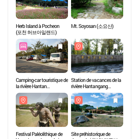
Herb Island à Pocheon
Mt. Soyosan (소요산)
Herb I
(포천 허브아일랜드)
(포천
Camping-car touristique de
Station de vacances de la
Statio
la rivière Hantan
rivière Hantangang
rivièr
(한탄강관광지오토캠핑
(한탄강 관광지)
(한탄
장)
Festival Paléolithique de
Site préhistorique de
Nijim