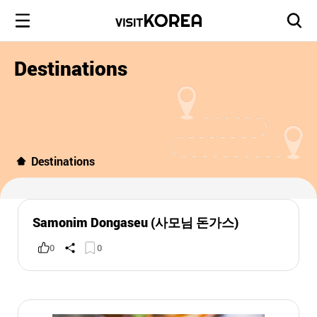
Destinations
Destinations
Samonim Dongaseu (사모님 돈가스)
0
0