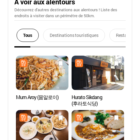
A voir aux alentours
Découvrez d'autres destinations aux alentours ! Liste des
endroits à visiter dans un périmétre de 50km.
Tous
Destinations touristiques
Restaurants
Mum Aroy (뭄알로이)
Hurato Sikdang
Rolli
(후라토식당)