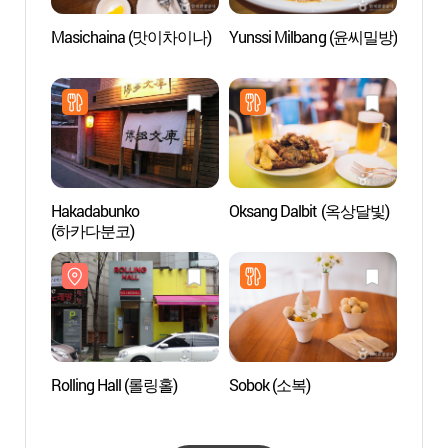
Masichaina (맛이차이나)
Yunssi Milbang (윤씨밀방)
KT&G
Hong
홍대)
Hakadabunko
Oksang Dalbit (옥상달빛)
Théât
(하카다분코)
weddi
(홍대
Rolling Hall (롤링홀)
Sobok (소복)
Santo
서울)