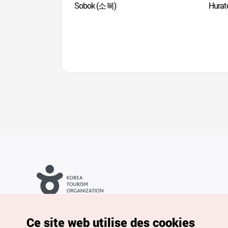
Sobok (소복)
Hura
Droits d’auteur (c) Office National du Tourisme en Corée. Tous
droits réservés.
Pour les rapports d'erreurs et demandes de renseignements,
Ce site web utilise des cookies
adressez vos demandes à