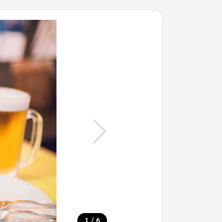
/
1
6