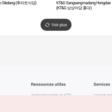
to Sikdang (후라토식당)
KT&G Sangsangmadang Hongdae
(KT&G 상상마당 홍대)
Voir plus
Ressources utiles
Services
Application mobile du KTO
Accords m
1330 Service d'assistance
FAQ
téléphonique pour les voyageurs en
Politique de 