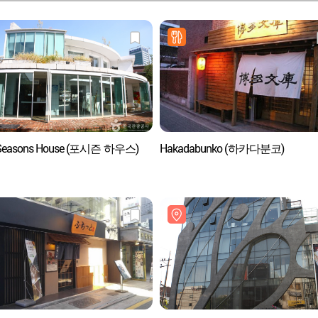
 Seasons House (포시즌 하우스)
Hakadabunko (하카다분코)