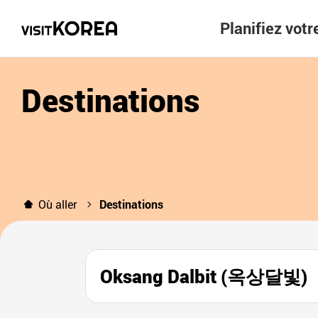
Planifiez vot
Destinations
Où aller
Destinations
Oksang Dalbit (옥상달빛)