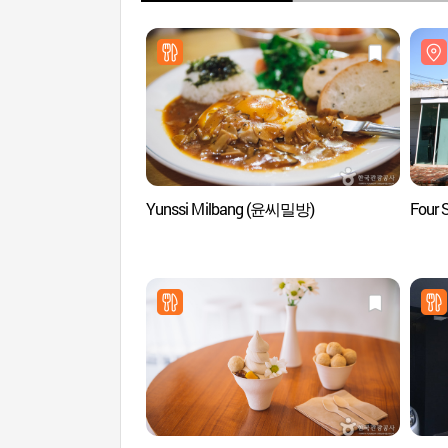
Yunssi Milbang (윤씨밀방)
Four