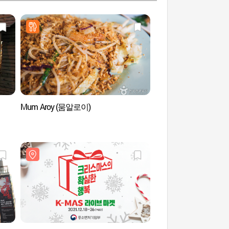
Mum Aroy (뭄알로이)
Four Seasons Hou