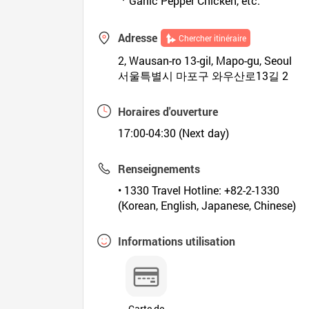
ㆍGarlic Pepper Chicken, etc.
Adresse
Chercher itinéraire
2, Wausan-ro 13-gil, Mapo-gu, Seoul
서울특별시 마포구 와우산로13길 2
Horaires d'ouverture
17:00-04:30 (Next day)
Renseignements
• 1330 Travel Hotline: +82-2-1330
(Korean, English, Japanese, Chinese)
Informations utilisation
Carte de