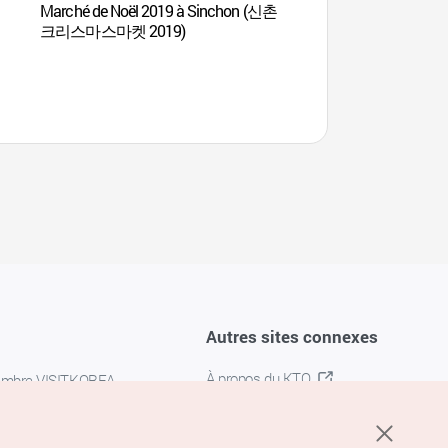
Marché de Noël 2019 à Sinchon (신촌
Théâtre Music show 
크리스마스마켓 2019)
Hongdae (홍대 뮤
Autres sites connexes
À propos du KTO
embre VISITKOREA
K-MICE
confidentialité