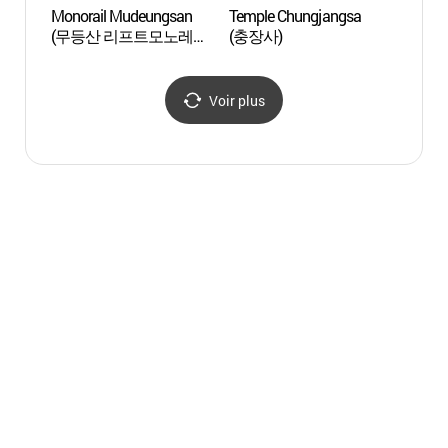
Monorail Mudeungsan
Temple Chungjangsa
Monu
(무등산 리프트모노레일
(충장사)
(오웬
(지산유원지))
Voir plus