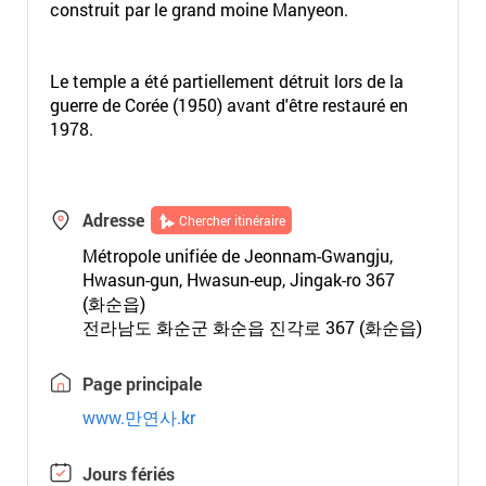
construit par le grand moine Manyeon.
Le temple a été partiellement détruit lors de la
guerre de Corée (1950) avant d'être restauré en
1978.
Adresse
Chercher itinéraire
Métropole unifiée de Jeonnam-Gwangju,
Hwasun-gun, Hwasun-eup, Jingak-ro 367
(화순읍)
전라남도 화순군 화순읍 진각로 367 (화순읍)
Page principale
www.만연사.kr
Jours fériés