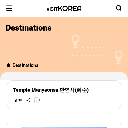
Destinations
Destinations
Temple Manyeonsa 만연사(화순)
0
0