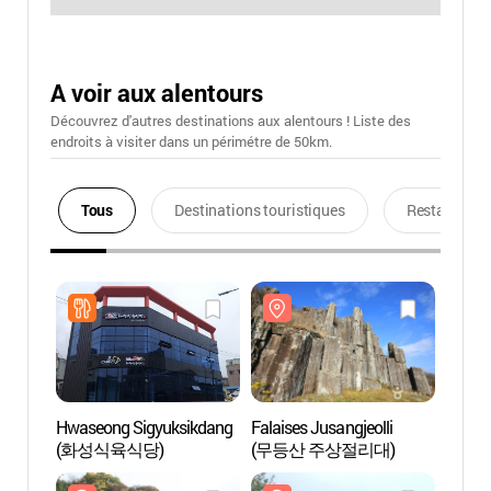
A voir aux alentours
Découvrez d'autres destinations aux alentours ! Liste des
endroits à visiter dans un périmétre de 50km.
Tous
Destinations touristiques
Restaurants
Hwaseong Sigyuksikdang
Falaises Jusangjeolli
Falais
(화성식육식당)
(무등산 주상절리대)
(무등