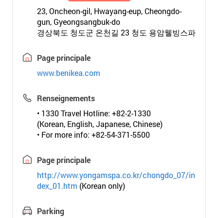
23, Oncheon-gil, Hwayang-eup, Cheongdo-
gun, Gyeongsangbuk-do
경상북도 청도군 온천길 23 청도 용암웰빙스파
Page principale
www.benikea.com
Renseignements
• 1330 Travel Hotline: +82-2-1330
(Korean, English, Japanese, Chinese)
• For more info: +82-54-371-5500
Page principale
http://www.yongamspa.co.kr/chongdo_07/in
dex_01.htm
(Korean only)
Parking