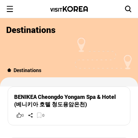
Destinations
Destinations
BENIKEA Cheongdo Yongam Spa & Hotel
(베니키아 호텔 청도용암온천)
0
0