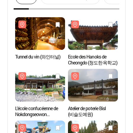
Tunnel du vin (와인터널)
Ecole des Hanoks de
Tunne
Cheongdo (청도한옥학교)
L’école confucéenne de
Atelier de poterie Bisl
L’écol
Nokdongseowon
(비슬도예원)
Nokd
(녹동서원)
(녹동