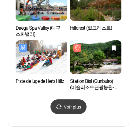
Daegu Spa Valley (대구
Hillcrest (힐크레스트)
Daegu
스파밸리)
스파밸
Piste de luge de Herb Hillz
Station Bisl (Gunbulro)
Statio
(비슬리조트관광농원-
(비슬
군불로)
군불로
Voir plus