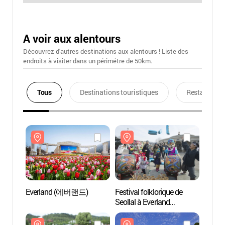
A voir aux alentours
Découvrez d'autres destinations aux alentours ! Liste des
endroits à visiter dans un périmétre de 50km.
Tous
Destinations touristiques
Restaurants
Everland (에버랜드)
Festival folklorique de
Ever
Seollal à Everland
(에버랜드 설날 스트레스
날리시개 2018)