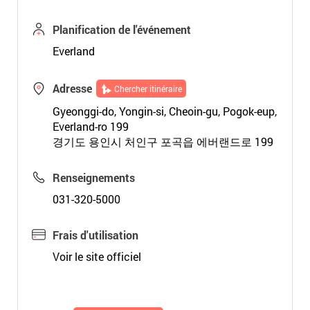
Planification de l'événement
Everland
Adresse
Chercher itinéraire
Gyeonggi-do, Yongin-si, Cheoin-gu, Pogok-eup,
Everland-ro 199
경기도 용인시 처인구 포곡읍 에버랜드로 199
Renseignements
031-320-5000
Frais d'utilisation
Voir le site officiel