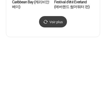
Caribbean Bay (캐리비안
Festival d'été Everland
Observ
베이)
(에버랜드 썸머워터 펀)
astro
de Bu
어린이
Voir plus