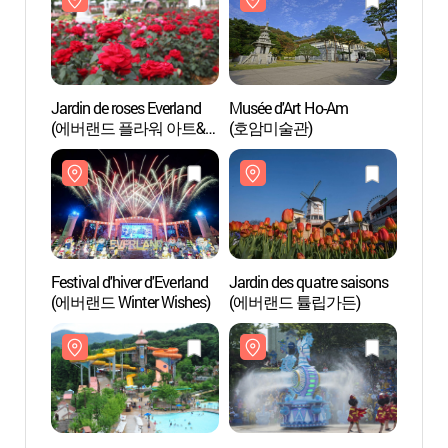
Jardin de roses Everland
Musée d'Art Ho-Am
Cari
(에버랜드 플라워 아트&
(호암미술관)
베이)
마켓)
Festival d'hiver d'Everland
Jardin des quatre saisons
Musée 
(에버랜드 Winter Wishes)
(에버랜드 튤립가든)
Sams
(삼성