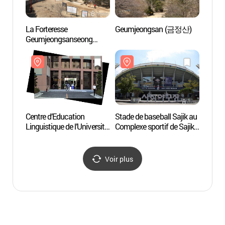
La Forteresse
Geumjeongsan (금정산)
Stade 
Geumjeongsanseong
(부산
(금정산성)
Centre d’Education
Stade de baseball Sajik au
Musée 
Linguistique de l’Université
Complexe sportif de Sajik
marin
Nationale de Busan
(부산사직종합운동장
(부산
(부산대학교
사직야구장)
국제교류교육원)
Voir plus