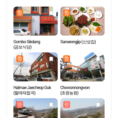
Gombo Sikdang
Sanseongjip (산성집)
La For
(곰보식당)
Geumj
(금정
Halmae Jaecheop Guk
Chowonnongwon
Centre
(할매재첩국)
(초원농원)
Lingui
Nation
(부산
국제