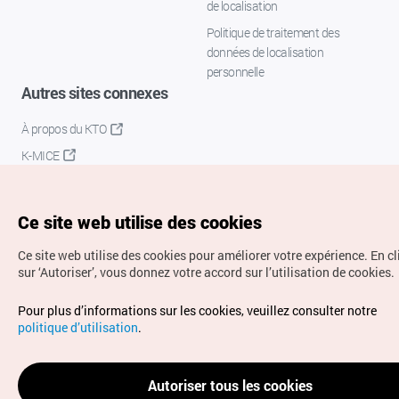
de localisation
Politique de traitement des
données de localisation
personnelle
Autres sites connexes
À propos du KTO
K-MICE
Ce site web utilise des cookies
Ce site web utilise des cookies pour améliorer votre expérience.
En c
sur ‘Autoriser’, vous donnez votre accord sur l’utilisation de cookies.
Droits d’auteur (c) Office National du Tourisme en Corée.
Pour plus d’informations sur les cookies, veuillez consulter notre
Tous droits réservés.
politique d’utilisation
.
Pour les rapports d'erreurs et demandes de renseignements,
adressez vos demandes à
info.ontc@gmail.com
Autoriser tous les cookies