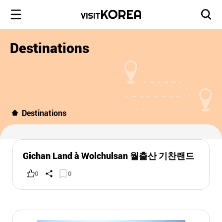
Destinations
Destinations
Gichan Land à Wolchulsan 월출산 기찬랜드
0
0