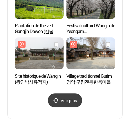
Plantation de thé vert
Festival culturel Wangin de
Planta
Gangjin Dawon (전남
Yeongam
Gangj
강진다원)
(영암왕인문화축제)
강진다
Site historique de Wangin
Village traditionnel Gurim
Villag
(왕인박사유적지)
영암 구림전통한옥마을
영암
Voir plus