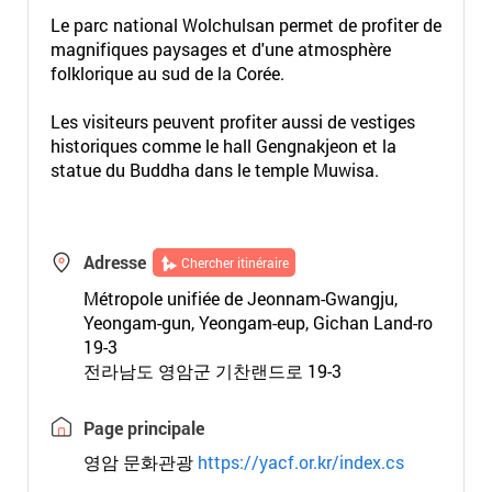
Le parc national Wolchulsan permet de profiter de
magnifiques paysages et d'une atmosphère
folklorique au sud de la Corée.
Les visiteurs peuvent profiter aussi de vestiges
historiques comme le hall Gengnakjeon et la
statue du Buddha dans le temple Muwisa.
Adresse
Chercher itinéraire
Métropole unifiée de Jeonnam-Gwangju,
Yeongam-gun, Yeongam-eup, Gichan Land-ro
19-3
전라남도 영암군 기찬랜드로 19-3
Page principale
영암 문화관광
https://yacf.or.kr/index.cs