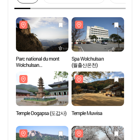
Parc national du mont
Spa Wolchulsan
Parc n
Wolchulsan
(월출산온천)
Wolch
(월출산국립공원)
(월출
Temple Dogapsa (도갑사)
Temple Muwisa
Templ