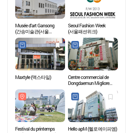
Musée d'art Gansong
Seoul Fashion Week
Musée
(간송미술관(서울
(서울패션위크)
(간송
보화각))
보화각
Maxtyle (맥스타일)
Centre commercial de
Ruelle
Dongdaemun Migliore
à Do
(밀리오레-동대문점)
동대문
Festival du printemps
Hello apM (헬로에이피엠)
Riviè