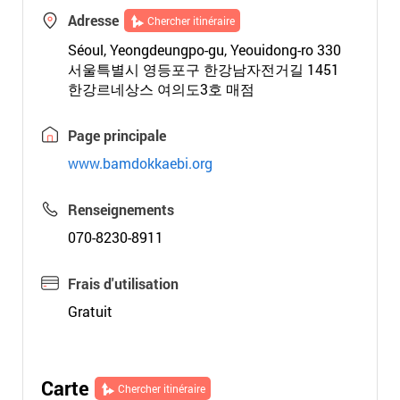
Adresse
Chercher itinéraire
Séoul, Yeongdeungpo-gu, Yeouidong-ro 330
서울특별시 영등포구 한강남자전거길 1451
한강르네상스 여의도3호 매점
Page principale
www.bamdokkaebi.org
Renseignements
070-8230-8911
Frais d'utilisation
Gratuit
Carte
Chercher itinéraire