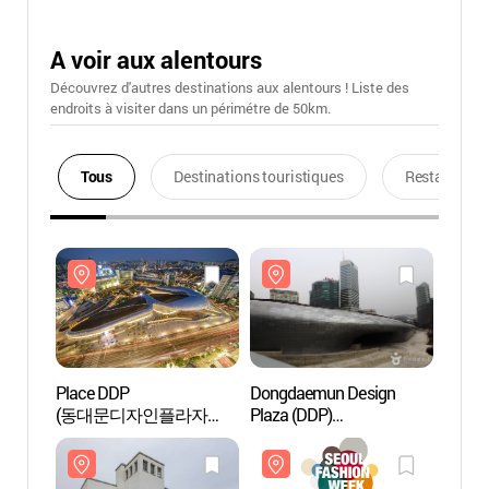
A voir aux alentours
Découvrez d'autres destinations aux alentours ! Liste des
endroits à visiter dans un périmétre de 50km.
Tous
Destinations touristiques
Restaurants
Place DDP
Dongdaemun Design
Place
(동대문디자인플라자
Plaza (DDP)
(동
(DDP))
[동대문디자인플라자
(DDP)
(DDP)]