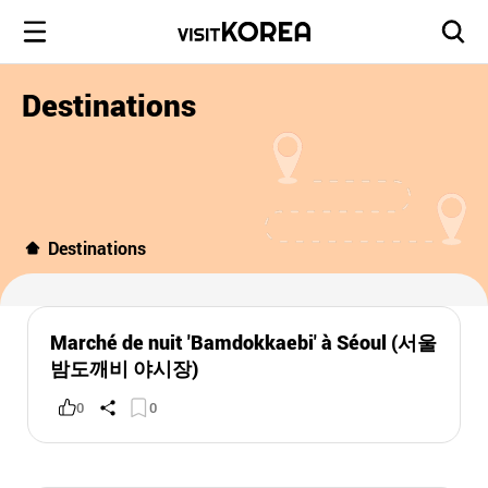
Destinations
Destinations
Marché de nuit 'Bamdokkaebi' à Séoul (서울
밤도깨비 야시장)
0
0