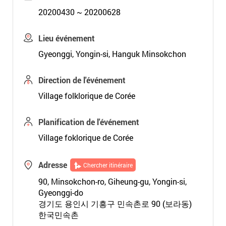
20200430 ~ 20200628
Lieu événement
Gyeonggi, Yongin-si, Hanguk Minsokchon
Direction de l'événement
Village folklorique de Corée
Planification de l'événement
Village foklorique de Corée
Adresse
Chercher itinéraire
90, Minsokchon-ro, Giheung-gu, Yongin-si,
Gyeonggi-do
경기도 용인시 기흥구 민속촌로 90 (보라동)
한국민속촌