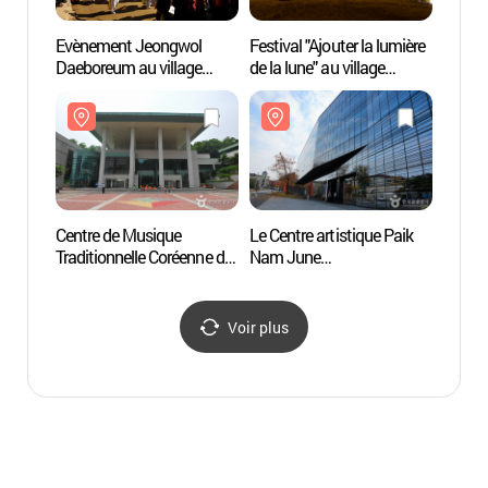
Evènement Jeongwol
Festival "Ajouter la lumière
Musée 
Daeboreum au village
de la lune" au village
Gyeon
folklorique coréen
folklorique coréen
(경기
(한국민속촌 정월대보름
(한국민속촌 '달빛을
특별행사)
더하다')
Centre de Musique
Le Centre artistique Paik
Musée
Traditionnelle Coréenne du
Nam June
IE-Y
Gyeonggi (경기국악당)
(백남준아트센터)
Voir plus