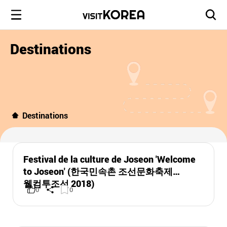
Destinations
Destinations
Festival de la culture de Joseon 'Welcome
to Joseon' (한국민속촌 조선문화축제
웰컴투조선 2018)
0
0