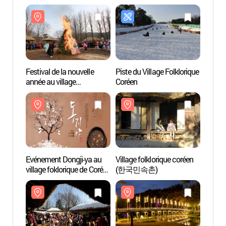
Festival de la nouvelle
Piste du Village Folklorique
Villag
année au village
Coréen
(한국
traditionnel de Corée
(한국민속촌 설맞이
복잔치)
Evénement Dongji-ya au
Village folklorique coréen
Le Cen
village foklorique de Corée
(한국민속촌)
Nam 
한국민속촌 동지야
(백남
(동지夜)