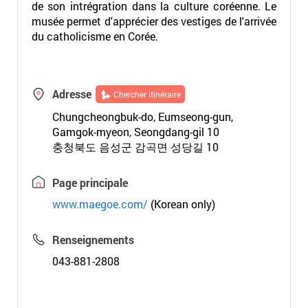
de son intrégration dans la culture coréenne. Le
musée permet d'apprécier des vestiges de l'arrivée
du catholicisme en Corée.
Adresse
Chercher itinéraire
Chungcheongbuk-do, Eumseong-gun,
Gamgok-myeon, Seongdang-gil 10
충청북도 음성군 감곡면 성당길 10
Page principale
www.maegoe.com/
(Korean only)
Renseignements
043-881-2808