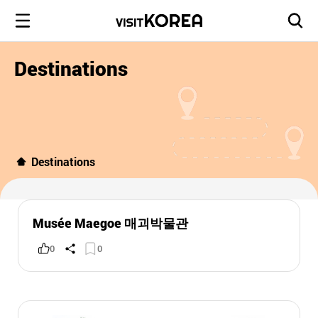
Destinations
Destinations
Musée Maegoe 매괴박물관
0
0