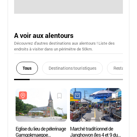
A voir aux alentours
Découvrez d'autres destinations aux alentours ! Liste des
endroits à visiter dans un périmétre de 50km.
Tous
Destinations touristiques
Restaurants
Eglise du lieu de pélerinage
Marché traditionnel de
Eglise
Gamgokmaegoe
Janghowon (les 4 et 9 du
Gamg