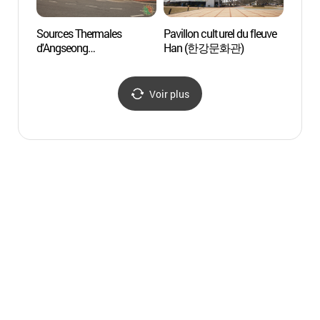
Sources Thermales
Pavillon culturel du fleuve
여주
d'Angseong
Han (한강문화관)
(앙성온천지구)
Voir plus