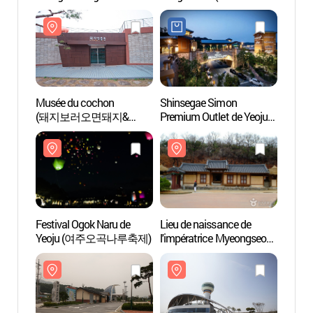
(감곡매괴성모순례지성
mois) (장호원재래시장(4,
(감
당)
9일))
당)
Musée du cochon
Shinsegae Simon
Lieu d
(돼지보러오면돼지&
Premium Outlet de Yeoju
l'impé
돼지박물관)
(신세계사이먼 여주
(Rein
프리미엄 아울렛 )
생가)
Festival Ogok Naru de
Lieu de naissance de
Pavill
Yeoju (여주오곡나루축제)
l'impératrice Myeongseong
Han
(Reine Min) (명성황후
생가)