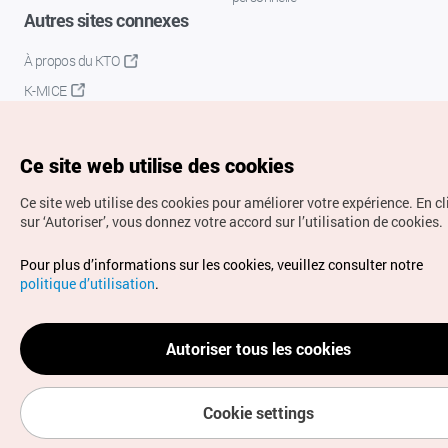
Autres sites connexes
À propos du KTO
K-MICE
Ce site web utilise des cookies
Ce site web utilise des cookies pour améliorer votre expérience.
En c
sur ‘Autoriser’, vous donnez votre accord sur l’utilisation de cookies.
Droits d’auteur (c) Office National du Tourisme en Corée.
Pour plus d’informations sur les cookies, veuillez consulter notre
Tous droits réservés.
politique d’utilisation
.
Pour les rapports d'erreurs et demandes de renseignements,
adressez vos demandes à
info.ontc@gmail.com
Autoriser tous les cookies
Cookie settings