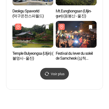
Deokgu Spaworld
Mt.Eungbongsan (Uljin-
Deokg
(덕구온천스파월드)
gun) (응봉산 - 울진)
(덕구
Temple Bulyeongsa (Uljin) (
Festival du lever du soleil
Temple
불영사 - 울진)
de Samcheok (삼척
불영사 
해맞이축제)
Voir plus