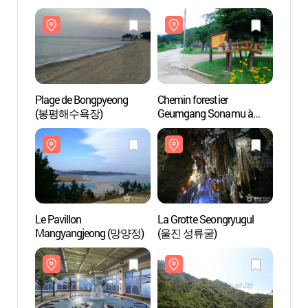
Plage de Bongpyeong
Chemin forestier
Plage
(봉평해수욕장)
Geumgang Sonamu à
(봉평
Uljin (울진 금강소나무
숲길)
Le Pavillon
La Grotte Seongryugul
Le Pav
Mangyangjeong (망양정)
(울진 성류굴)
Mang