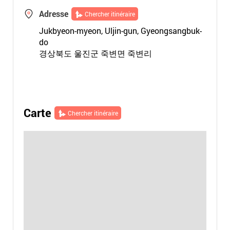
Adresse
Chercher itinéraire
Jukbyeon-myeon, Uljin-gun, Gyeongsangbuk-
do
경상북도 울진군 죽변면 죽변리
Carte
Chercher itinéraire