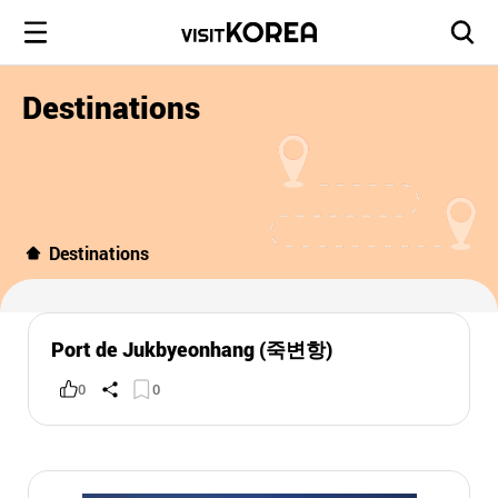
Destinations
Destinations
Port de Jukbyeonhang (죽변항)
0
0