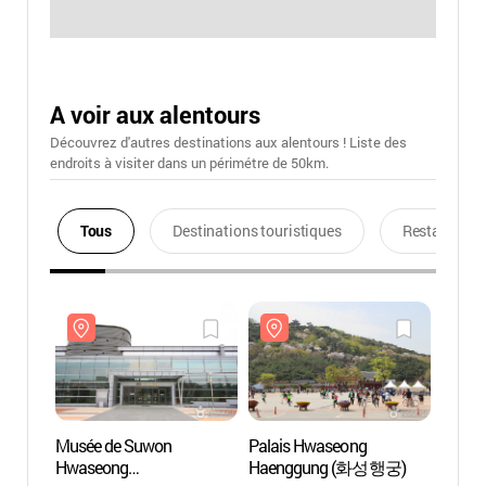
A voir aux alentours
Découvrez d'autres destinations aux alentours ! Liste des
endroits à visiter dans un périmétre de 50km.
Tous
Destinations touristiques
Restaurants
Musée de Suwon
Palais Hwaseong
Musée
Hwaseong
Haenggung (화성행궁)
Hwas