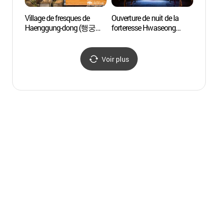
Village de fresques de
Ouverture de nuit de la
Train
Haenggung-dong (행궁동
forteresse Hwaseong
(화성
벽화마을)
Haeunggung (화성행궁
야간개장 시즌2 : 연향
(宴享))
Voir plus