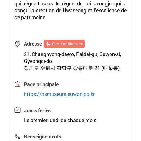
qui régnait sous le règne du roi Jeongjo qui a
conçu la création de Hwaseong et l'excellence de
ce patrimoine.
Adresse
Chercher itinéraire
21, Changnyong-daero, Paldal-gu, Suwon-si,
Gyeonggi-do
경기도 수원시 팔달구 창룡대로 21 (매향동)
Page principale
https://hsmuseum.suwon.go.kr
Jours fériés
Le premier lundi de chaque mois
Renseignements