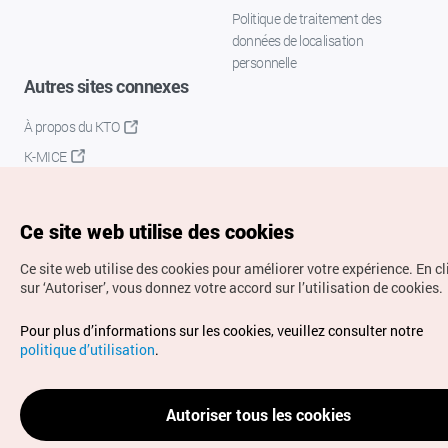
Politique de traitement des
données de localisation
personnelle
Autres sites connexes
À propos du KTO
K-MICE
Ce site web utilise des cookies
Ce site web utilise des cookies pour améliorer votre expérience.
En c
sur ‘Autoriser’, vous donnez votre accord sur l’utilisation de cookies.
Droits d’auteur (c) Office National du Tourisme en Corée.
Pour plus d’informations sur les cookies, veuillez consulter notre
Tous droits réservés.
politique d’utilisation
.
Pour les rapports d'erreurs et demandes de renseignements,
adressez vos demandes à
info.ontc@gmail.com
Autoriser tous les cookies