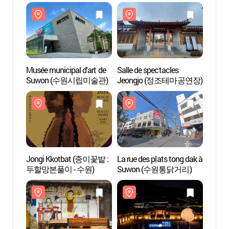
(수원화성박물관)
(수원
Musée municipal d'art de
Salle de spectacles
Musée 
Suwon (수원시립미술관)
Jeongjo (정조테마공연장)
Suw
Jongi Kkotbat (종이꽃밭 :
La rue des plats tong dak à
La rue
두할망본풀이 - 수원)
Suwon (수원통닭거리)
Suw