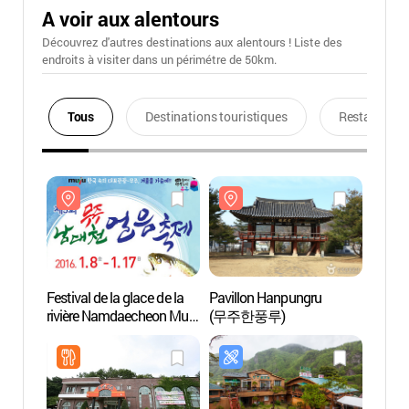
A voir aux alentours
Découvrez d'autres destinations aux alentours ! Liste des
endroits à visiter dans un périmétre de 50km.
Tous
Destinations touristiques
Restaurants
Festival de la glace de la
Pavillon Hanpungru
Pavil
rivière Namdaecheon Muju
(무주한풍루)
(무주
(무주남대천 얼음축제)