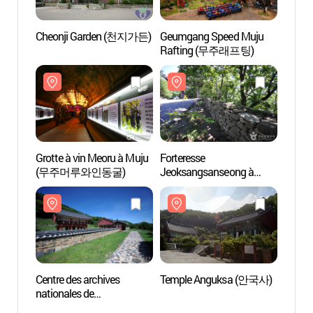
Cheonji Garden (천지가든)
Geumgang Speed Muju
Forter
Rafting (무주래프팅)
Jeoks
Muju
Grotte à vin Meoru à Muju
Forteresse
Templ
(무주머루와인동굴)
Jeoksangsanseong à
Muju (무주 적상산성)
Centre des archives
Temple Anguksa (안국사)
Riviè
nationales de
(적벽
Jeoksangsan -