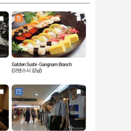
Gatden Sushi - Gangnam Branch
Spa In Newyork (
(갓덴스시 강남)