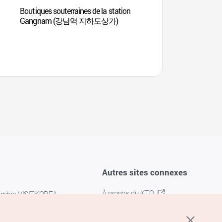
Boutiques souterraines de la station
Yerimdang Art Ha
Gangnam (강남역 지하도상가)
Autres sites connexes
À propos du KTO
embre VISITKOREA
K-MICE