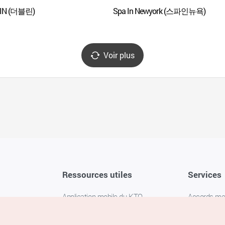
IN (더블린)
Spa In Newyork (스파인뉴욕)
Voir plus
Ressources utiles
Services
Application mobile du KTO
Accords m
1330 Service d'assistance
FAQ
téléphonique pour les voyageurs en