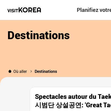
Planifiez vot
Destinations
Où aller
Destinations
Spectacles autour du 
시범단 상설공연: 'Great Ta