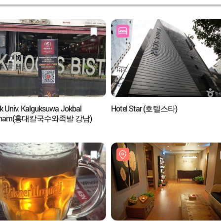
k Univ. Kalguksuwa Jokbal
Hotel Star (호텔스타)
gnam(홍대칼국수와족발 강남)