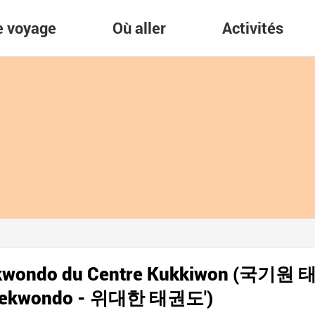
re voyage
Où aller
Activités
Taekwondo du Centre Kukkiwon (국기원
ekwondo - 위대한 태권도')