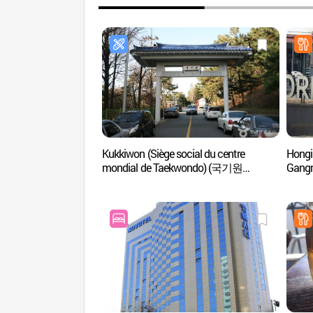
Kukkiwon (Siège social du centre
Hongi
mondial de Taekwondo) (국기원
Gan
(세계태권도본부))