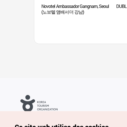
Novotel Ambassador Gangnam, Seoul
DUBL
(노보텔 앰배서더 강남)
Droits d’auteur (c) Office National du Tourisme en Corée. Tous
droits réservés.
Pour les rapports d'erreurs et demandes de renseignements,