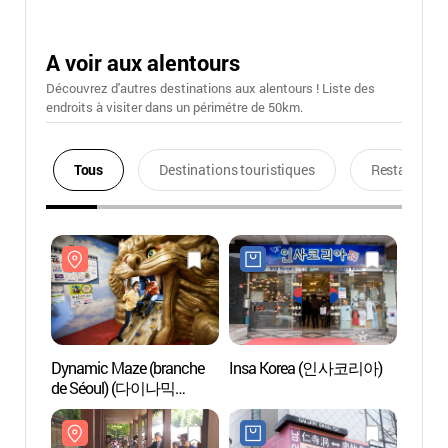
A voir aux alentours
Découvrez d'autres destinations aux alentours ! Liste des
endroits à visiter dans un périmétre de 50km.
Tous
Destinations touristiques
Restaurants
Dynamic Maze (branche
Insa Korea (인사코리아)
Dynam
de Séoul) (다이나믹
de S
메이즈 (서울 인사동점) -
메이즈
외국어사이트용)
외국