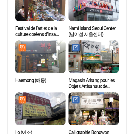
Festival de l’art et de la
Nami Island Seoul Center
Le Pa
culture coréens d’Insa
(남이섬 서울센터)
탑골공
(인사전통문화축제)
Haemong (해몽)
Magasin Arirang pour les
O'ngo
Objets Artisanaux de
Commu
Maîtres (아리랑명품관)
(온고
Ijo (이조)
Calligraphie Bongwon
Instit