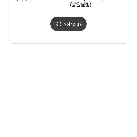
(봉원필방)
(풀무
Voir plus