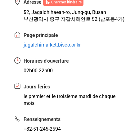
Adresse
Chercher itinéraire
52, Jagalchihaean-ro, Jung-gu, Busan
부산광역시 중구 자갈치해안로 52 (남포동4가)
Page principale
jagalchimarket.bisco.or.kr
Horaires d'ouverture
02h00-22h00
Jours fériés
le premier et le troisième mardi de chaque
mois
Renseignements
+82-51-245-2594