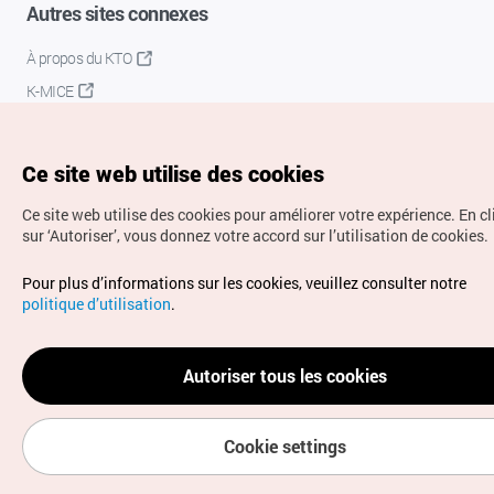
Autres sites connexes
À propos du KTO
K-MICE
Ce site web utilise des cookies
Ce site web utilise des cookies pour améliorer votre expérience.
En c
sur ‘Autoriser’, vous donnez votre accord sur l’utilisation de cookies.
Droits d’auteur (c) Office National du Tourisme en Corée.
Pour plus d’informations sur les cookies, veuillez consulter notre
Tous droits réservés.
politique d’utilisation
.
Pour les rapports d'erreurs et demandes de renseignements,
adressez vos demandes à
info.ontc@gmail.com
Autoriser tous les cookies
Cookie settings