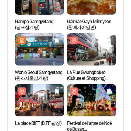
Nampo Samgyetang
Halmae Gaya Milmyeon
La pl
(남포삼계탕)
(할매가야밀면)
Wonjo Seoul Samgyetang
La Rue Gwangbok-ro
KKAN
(원조서울삼계탕)
(Culture et Shopping)
Vill
(광복로문화패션거리)
La place BIFF (BIFF 광장)
Festival de l’arbre de Noël
Busa
de Busan