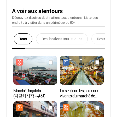
A voir aux alentours
Découvrez d'autres destinations aux alentours ! Liste des
endroits à visiter dans un périmétre de 50km.
Tous
Destinations touristiques
Restaurants
Marché Jagalchi
La section des poissons
March
(자갈치시장 - 부산)
vivants du marché de
(자갈
Jagalchi (자갈치시장
활어부)