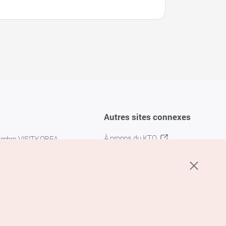
Autres sites connexes
À propos du KTO
embre VISITKOREA
K-MICE
confidentialité
 des cookies
s cookies
’utilisation du service de