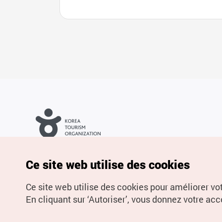
Droits d’auteur (c) Office National du Tourisme en Corée. Tous
droits réservés.
Pour les rapports d'erreurs et demandes de renseignements,
Ce site web utilise des cookies
adressez vos demandes à
info.ontc@gmail.com
Ce site web utilise des cookies pour améliorer vo
En cliquant sur ‘Autoriser’, vous donnez votre acco