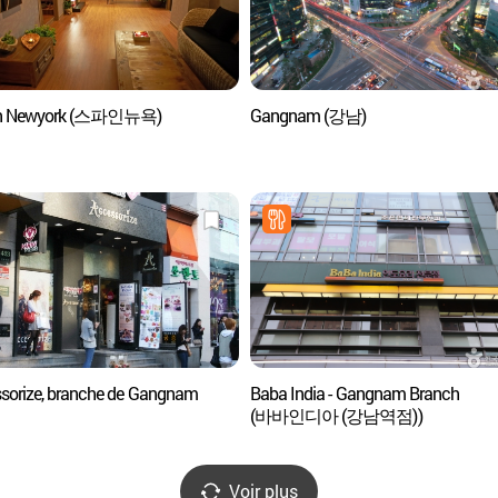
In Newyork (스파인뉴욕)
Gangnam (강남)
sorize, branche de Gangnam
Baba India - Gangnam Branch
(바바인디아 (강남역점))
Voir plus