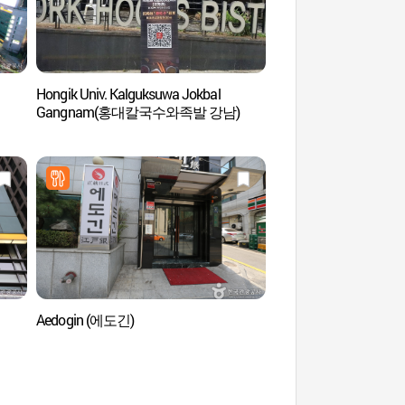
Hongik Univ. Kalguksuwa Jokbal
Spa In Newyork (
Gangnam(홍대칼국수와족발 강남)
Aedogin (에도긴)
Yerimdang Art Ha