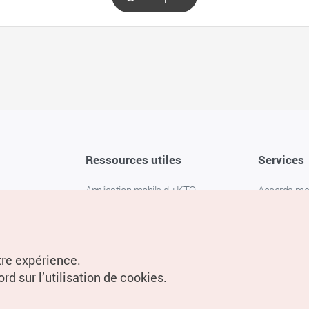
Ressources utiles
Services
Application mobile du KTO
Accords m
1330 Service d'assistance
FAQ
téléphonique pour les voyageurs en
Politique de 
Corée
Paramètres
tre expérience.
Livres numériques / E-books
rd sur l’utilisation de cookies.
Information
Conditions d