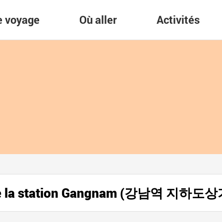
re voyage
Où aller
Activités
s de la station Gangnam (강남역 지하도상