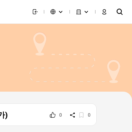
가)
0
0