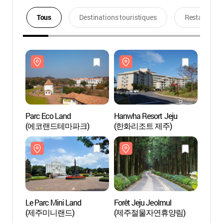
Tous
Destinations touristiques
Restaurants
Parc Eco Land
Hanwha Resort Jeju
Parc 
(에코랜드테마파크)
(한화리조트 제주)
(에코
Le Parc Mini Land
Forêt Jeju Jeolmul
Le Par
(제주미니랜드)
(제주절물자연휴양림)
(제주