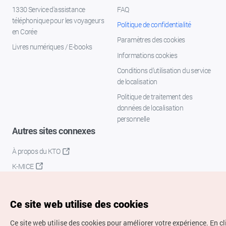
1330 Service d'assistance
FAQ
téléphonique pour les voyageurs
Politique de confidentialité
en Corée
Paramètres des cookies
Livres numériques / E-books
Informations cookies
Conditions d’utilisation du service
de localisation
Politique de traitement des
données de localisation
personnelle
Autres sites connexes
À propos du KTO
K-MICE
Ce site web utilise des cookies
Ce site web utilise des cookies pour améliorer votre expérience.
En c