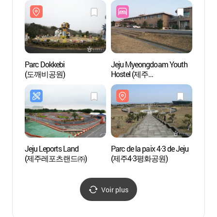
Parc Dokkebi
Jeju Myeongdoam Youth
Parc 
(도깨비공원)
Hostel (제주
(도깨
명도암유스호스텔)
Jeju Leports Land
Parc de la paix 4·3 de Jeju
Cratè
(제주레포츠랜드㈜)
(제주4·3평화공원)
(산굼
Voir plus